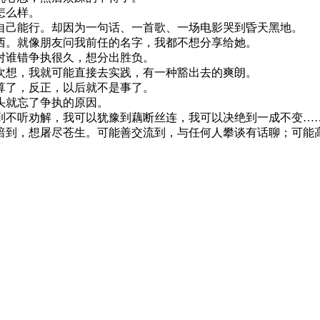
怎么样。
自己能行。却因为一句话、一首歌、一场电影哭到昏天黑地。
西。就像朋友问我前任的名字，我都不想分享给她。
对谁错争执很久，想分出胜负。
次想，我就可能直接去实践，有一种豁出去的爽朗。
算了，反正，以后就不是事了。
头就忘了争执的原因。
到不听劝解，我可以犹豫到藕断丝连，我可以决绝到一成不变…
暗到，想屠尽苍生。可能善交流到，与任何人攀谈有话聊；可能