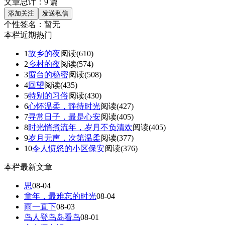
文章总计：
9
篇
个性签名：
暂无
本栏近期热门
1
故乡的夜
阅读(610)
2
乡村的夜
阅读(574)
3
窗台的秘密
阅读(508)
4
回望
阅读(435)
5
特别的习俗
阅读(430)
6
心怀温柔，静待时光
阅读(427)
7
寻常日子，最是心安
阅读(405)
8
时光悄煮流年，岁月不负清欢
阅读(405)
9
岁月无声，次第温柔
阅读(377)
10
令人愤怒的小区保安
阅读(376)
本栏最新文章
思
08-04
童年，最难忘的时光
08-04
雨一直下
08-03
鸟人登鸟岛看鸟
08-01