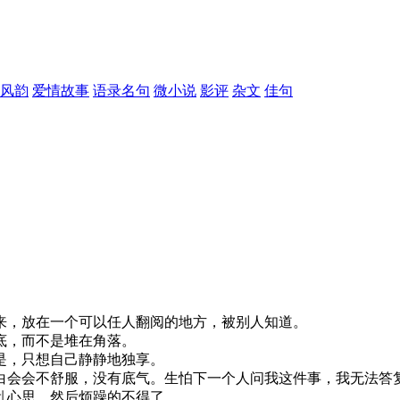
风韵
爱情故事
语录名句
微小说
影评
杂文
佳句
来，放在一个可以任人翻阅的地方，被别人知道。
底，而不是堆在角落。
是，只想自己静静地独享。
白会会不舒服，没有底气。生怕下一个人问我这件事，我无法答
乱心思，然后烦躁的不得了。