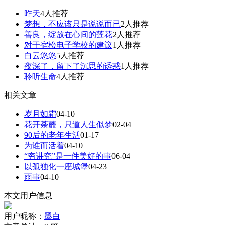
昨天
4人推荐
梦想，不应该只是说说而已
2人推荐
善良，绽放在心间的莲花
2人推荐
对于宿松电子学校的建议
1人推荐
白云悠悠
5人推荐
夜深了，留下了沉思的诱惑
1人推荐
聆听生命
4人推荐
相关文章
岁月如霜
04-10
花开荼蘼，只道人生似梦
02-04
90后的老年生活
01-17
为谁而活着
04-10
“穷讲究”是一件美好的事
06-04
以孤独化一座城堡
04-23
雨事
04-10
本文用户信息
用户昵称：
墨白