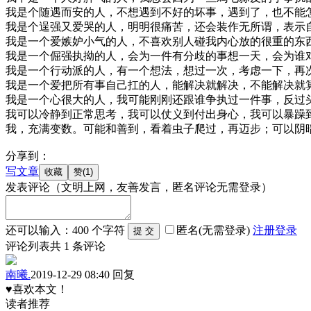
我是个随遇而安的人，不想遇到不好的坏事，遇到了，也不能
我是个逞强又爱哭的人，明明很痛苦，还会装作无所谓，表示
我是一个爱嫉妒小气的人，不喜欢别人碰我内心放的很重的东
我是一个倔强执拗的人，会为一件有分歧的事想一天，会为谁
我是一个行动派的人，有一个想法，想过一次，考虑一下，再
我是一个爱把所有事自己扛的人，能解决就解决，不能解决就
我是一个心很大的人，我可能刚刚还跟谁争执过一件事，反过
我可以冷静到正常思考，我可以仗义到付出身心，我可以暴躁
我，充满变数。可能和善到，看着虫子爬过，再迈步；可以阴
分享到：
写文章
发表评论
（文明上网，友善发言，匿名评论无需登录）
还可以输入：
400
个字符
匿名(无需登录)
注册
登录
评论列表
共
1
条评论
南曦.
2019-12-29 08:40
回复
♥喜欢本文！
读者推荐