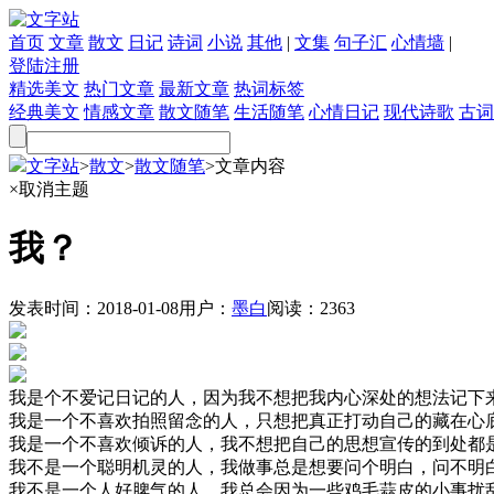
首页
文章
散文
日记
诗词
小说
其他
|
文集
句子汇
心情墙
|
登陆
注册
精选美文
热门文章
最新文章
热词标签
经典美文
情感文章
散文随笔
生活随笔
心情日记
现代诗歌
古词
文字站
>
散文
>
散文随笔
>
文章内容
×
取消主题
我？
发表时间：
2018-01-08
用户：
墨白
阅读：
2363
我是个不爱记日记的人，因为我不想把我内心深处的想法记下
我是一个不喜欢拍照留念的人，只想把真正打动自己的藏在心
我是一个不喜欢倾诉的人，我不想把自己的思想宣传的到处都
我不是一个聪明机灵的人，我做事总是想要问个明白，问不明
我不是一个人好脾气的人，我总会因为一些鸡毛蒜皮的小事扰