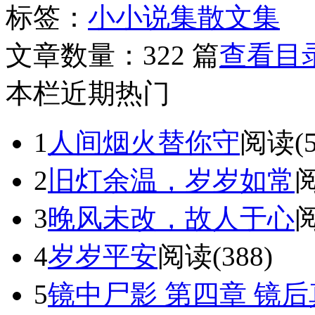
标签：
小小说集
散文集
文章数量：
322 篇
查看目
本栏近期热门
1
人间烟火替你守
阅读(5
2
旧灯余温，岁岁如常
阅
3
晚风未改，故人于心
阅
4
岁岁平安
阅读(388)
5
镜中尸影 第四章 镜后