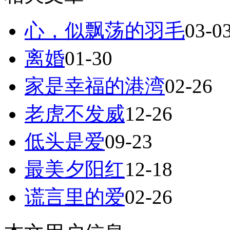
心，似飘荡的羽毛
03-0
离婚
01-30
家是幸福的港湾
02-26
老虎不发威
12-26
低头是爱
09-23
最美夕阳红
12-18
谎言里的爱
02-26