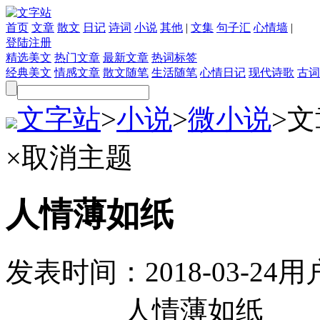
首页
文章
散文
日记
诗词
小说
其他
|
文集
句子汇
心情墙
|
登陆
注册
精选美文
热门文章
最新文章
热词标签
经典美文
情感文章
散文随笔
生活随笔
心情日记
现代诗歌
古词
文字站
>
小说
>
微小说
>
文
×
取消主题
人情薄如纸
发表时间：
2018-03-24
用
人情薄如纸