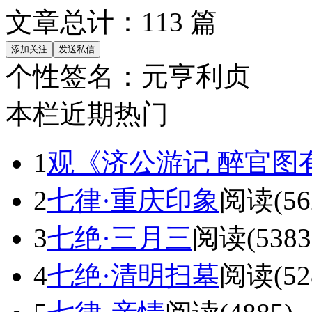
文章总计：
113
篇
个性签名：
元亨利贞
本栏近期热门
1
观《济公游记 醉官图
2
七律·重庆印象
阅读(56
3
七绝·三月三
阅读(5383
4
七绝·清明扫墓
阅读(52