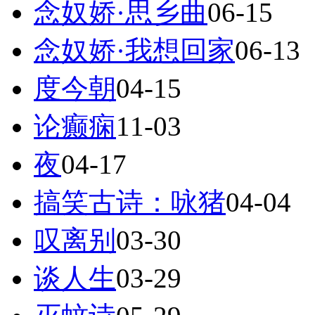
念奴娇·思乡曲
06-15
念奴娇·我想回家
06-13
度今朝
04-15
论癫痫
11-03
夜
04-17
搞笑古诗：咏猪
04-04
叹离别
03-30
谈人生
03-29