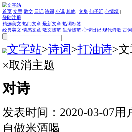
首页
文章
散文
日记
诗词
小说
其他
|
文集
句子汇
心情墙
|
登陆
注册
精选美文
热门文章
最新文章
热词标签
经典美文
情感文章
散文随笔
生活随笔
心情日记
现代诗歌
古词
文字站
>
诗词
>
打油诗
>
文
×
取消主题
对诗
发表时间：
2020-03-07
用
自做米酒喝