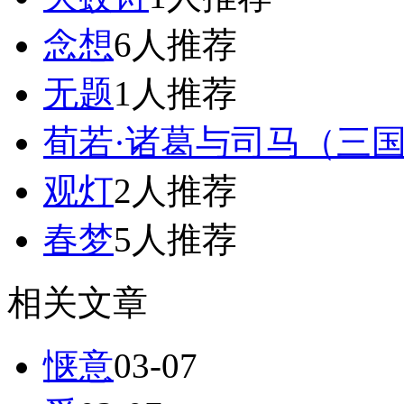
念想
6人推荐
无题
1人推荐
荀若·诸葛与司马（三国演
观灯
2人推荐
春梦
5人推荐
相关文章
惬意
03-07