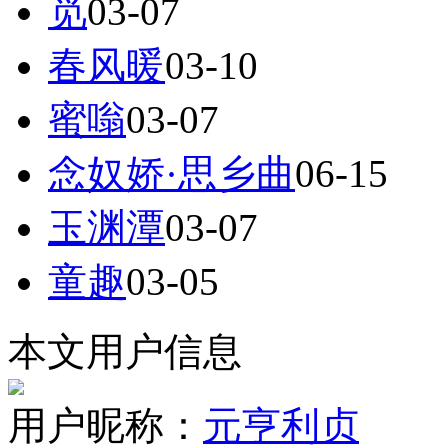
觅
03-07
春风暖
03-10
蜜嗡
03-07
念奴娇·思乡曲
06-15
玉渊潭
03-07
童趣
03-05
本文用户信息
用户昵称：
元亨利贞