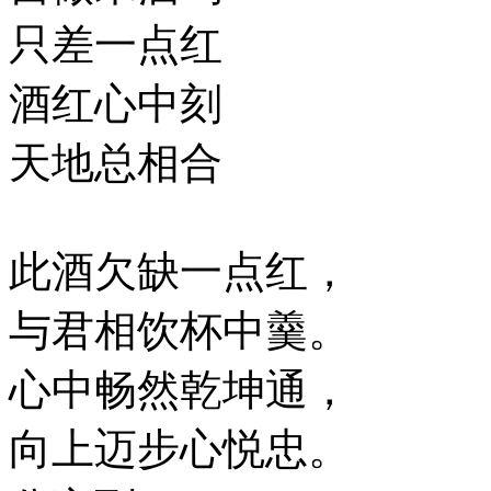
只差一点红
酒红心中刻
天地总相合
此酒欠缺一点红，
与君相饮杯中羹。
心中畅然乾坤通，
向上迈步心悦忠。