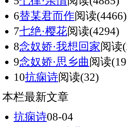
5
七律·亲情
阅读(4885)
6
替某君而作
阅读(4466)
7
七绝·樱花
阅读(4294)
8
念奴娇·我想回家
阅读(2
9
念奴娇·思乡曲
阅读(19
10
抗痫诗
阅读(32)
本栏最新文章
抗痫诗
08-04