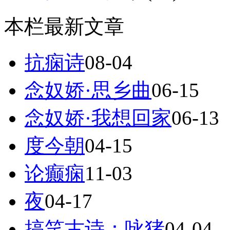
本栏最新文章
抗痫诗
08-04
念奴娇·思乡曲
06-15
念奴娇·我想回家
06-13
度今朝
04-15
论癫痫
11-03
夜
04-17
搞笑古诗：咏猪
04-04