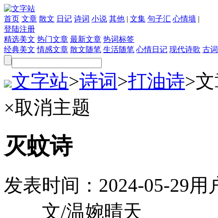
首页
文章
散文
日记
诗词
小说
其他
|
文集
句子汇
心情墙
|
登陆
注册
精选美文
热门文章
最新文章
热词标签
经典美文
情感文章
散文随笔
生活随笔
心情日记
现代诗歌
古词
文字站
>
诗词
>
打油诗
>
文
×
取消主题
灭蚊诗
发表时间：
2024-05-29
用
文/温婉晴天