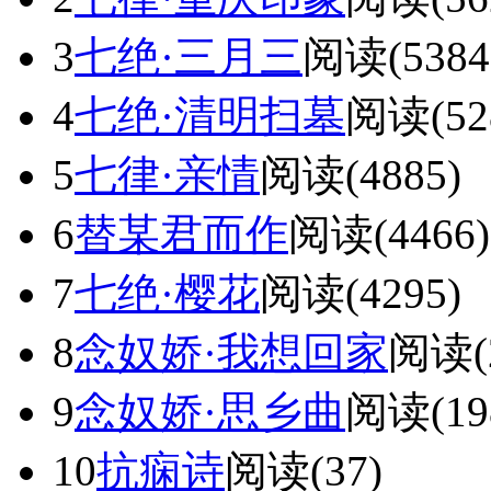
3
七绝·三月三
阅读(5384
4
七绝·清明扫墓
阅读(52
5
七律·亲情
阅读(4885)
6
替某君而作
阅读(4466)
7
七绝·樱花
阅读(4295)
8
念奴娇·我想回家
阅读(2
9
念奴娇·思乡曲
阅读(19
10
抗痫诗
阅读(37)