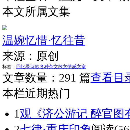
本文所属文集
温婉忆惜·忆往昔
来源：
原创
标签：
回忆录
诗歌
各种杂文
散文
情感文章
文章数量：
291 篇
查看目
本栏近期热门
1
观《济公游记 醉官图
2
七律·重庆印象
阅读(56