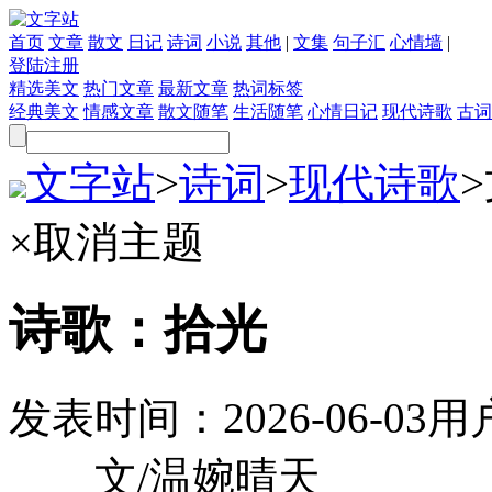
首页
文章
散文
日记
诗词
小说
其他
|
文集
句子汇
心情墙
|
登陆
注册
精选美文
热门文章
最新文章
热词标签
经典美文
情感文章
散文随笔
生活随笔
心情日记
现代诗歌
古词
文字站
>
诗词
>
现代诗歌
>
×
取消主题
诗歌：拾光
发表时间：
2026-06-03
用
文/温婉晴天