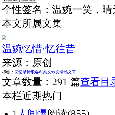
个性签名：
温婉一笑，晴
本文所属文集
温婉忆惜·忆往昔
来源：
原创
标签：
回忆录
诗歌
各种杂文
散文
情感文章
文章数量：
291 篇
查看目
本栏近期热门
1
人间慢
阅读(855)