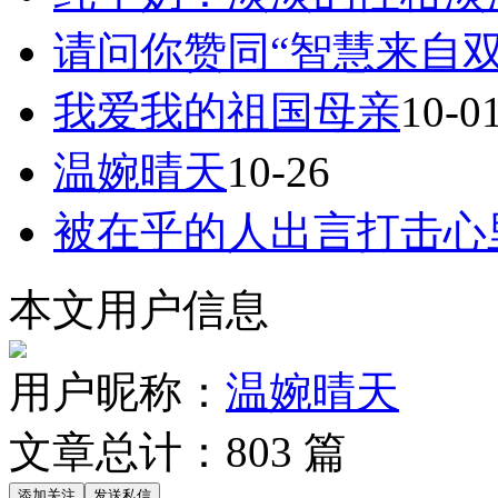
请问你赞同“智慧来自双
我爱我的祖国母亲
10-0
温婉晴天
10-26
被在乎的人出言打击心
本文用户信息
用户昵称：
温婉晴天
文章总计：
803
篇