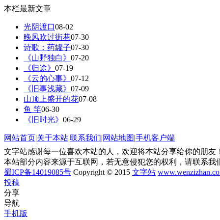
本栏最新文章
光阴渡口
08-02
晚风吹过街巷
07-30
诗歌：药罐子
07-30
《山野独白》
07-20
《归途》
07-19
《云的心事》
07-12
《旧事浅藏》
07-09
山顶上盛开的花
07-08
鱼 竿
06-30
《旧时光》
06-29
网站首页
|
关于本站
|
联系我们
|
网站地图
|
手机客户端
文字站感谢每一位喜欢本站的人，欢迎将本站分享给你的朋友！
本站部分内容来源于互联网，若无意侵犯您的权利，请联系我
蜀ICP备14019085号
Copyright © 2015
文字站
www.wenzizhan.c
投稿
分享
导航
手机版