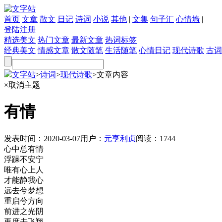
首页
文章
散文
日记
诗词
小说
其他
|
文集
句子汇
心情墙
|
登陆
注册
精选美文
热门文章
最新文章
热词标签
经典美文
情感文章
散文随笔
生活随笔
心情日记
现代诗歌
古词
文字站
>
诗词
>
现代诗歌
>
文章内容
×
取消主题
有情
发表时间：
2020-03-07
用户：
元亨利贞
阅读：
1744
心中总有情
浮躁不安宁
唯有心上人
才能静我心
远去兮梦想
重启兮方向
前进之光阴
再度去飞翔