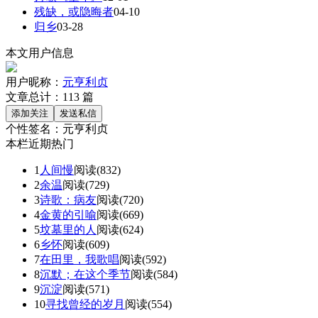
残缺，或隐晦者
04-10
归乡
03-28
本文用户信息
用户昵称：
元亨利贞
文章总计：
113
篇
个性签名：
元亨利贞
本栏近期热门
1
人间慢
阅读(832)
2
余温
阅读(729)
3
诗歌：病友
阅读(720)
4
金黄的引喻
阅读(669)
5
坟墓里的人
阅读(624)
6
乡怀
阅读(609)
7
在田里，我歌唱
阅读(592)
8
沉默；在这个季节
阅读(584)
9
沉淀
阅读(571)
10
寻找曾经的岁月
阅读(554)