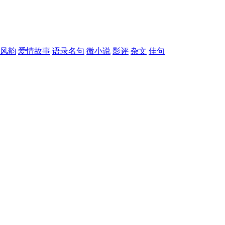
风韵
爱情故事
语录名句
微小说
影评
杂文
佳句