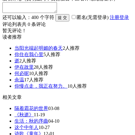
还可以输入：
400
个字符
匿名(无需登录)
注册
登录
评论列表
共
0
条评论
暂无评论！
读者推荐
当阳光端起明媚的春天
2人推荐
你住在我心里
5人推荐
逝
2人推荐
伊在故里
28人推荐
何必呢
10人推荐
余温
17人推荐
你慢点走，我正在努力。
10人推荐
相关文章
隔着霜花的世界
03-08
《秋逝》
11-19
生活：秋的序曲
04-10
这个中年人
10-27
诗歌《童年》
12-01