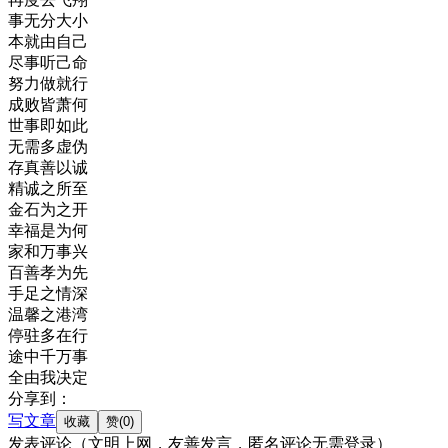
事无分大小
本就由自己
尽事听己命
努力做就行
成败皆萧何
世事即如此
无需多虚伪
存真善以诚
精诚之所至
金石为之开
幸福是为何
家和万事兴
百善孝为先
手足之情深
温馨之港湾
停驻多在行
途中千万事
全由我决定
分享到：
写文章
发表评论
（文明上网，友善发言，匿名评论无需登录）