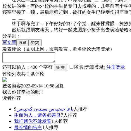
校长讲的事：有的外校的学生是专门去找茬的，几年前有个学
寝室里揍了一顿，最后老师赶到，被打的女生已经受伤很严重了，最后
...........
终于啊考完了，下午好好的补了个觉，醒来揉揉眼，撩撩头
然后就跟朋友聊天，约好一起减肥穿小裙子出去玩哈哈哈哈
分享到：
写文章
发表评论
（文明上网，友善发言，匿名评论无需登录）
还可以输入：
400
个字符
匿名(无需登录)
注册
登录
评论列表
共
1
条评论
匿名游客
2023-09-14 10:58
回复
我去你好幸福的吧！
读者推荐
باعا جەتپەس ەستەن كەتپەس
9人推荐
生而为人，请务必善良
7人推荐
我打赌你不敢发誓
1人推荐
最长情的告白
1人推荐