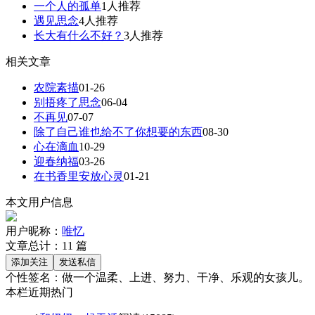
一个人的孤单
1人推荐
遇见思念
4人推荐
长大有什么不好？
3人推荐
相关文章
农院素描
01-26
别捂疼了思念
06-04
不再见
07-07
除了自己谁也给不了你想要的东西
08-30
心在滴血
10-29
迎春纳福
03-26
在书香里安放心灵
01-21
本文用户信息
用户昵称：
唯忆
文章总计：
11
篇
个性签名：
做一个温柔、上进、努力、干净、乐观的女孩儿。
本栏近期热门