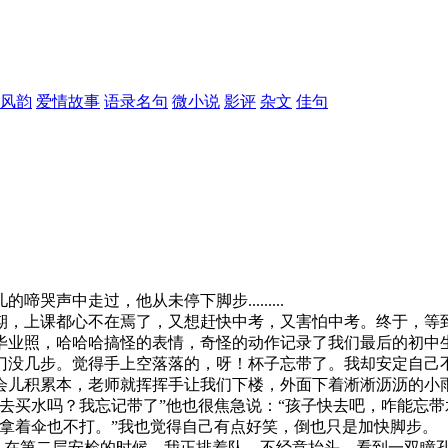
风韵
爱情故事
语录名句
微小说
影评
杂文
佳句
中走过，他从未停下脚步.........
，上课都心不在焉了，又想赶快中考，又害怕中考。终于，等到
毕业照，哈哈哈搞怪的表情，奇怪的动作记录了我们最后的初中
没几步。觉得手上空落落的，呀！杯子忘带了。我却安定自己不
会儿积累本，老师就挥挥手让我们下楼，外面下着淅淅沥沥的小
水吗？我忘记带了”他也很焦急说：“孩子快去吧，咋能忘带水呢，过
拿着伞也不打。”我也觉得自己有点好笑，倒也只是加快脚步。
于，到了。在第二层安检的时候，我正排着队，不经意抬头，看到一