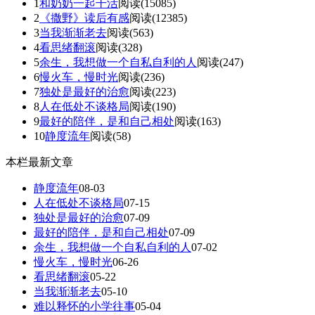
1
和奶奶一起干活
阅读(15085)
2
《撒野》读后有感
阅读(12385)
3
当我渐渐老去
阅读(563)
4
看思绪翻滚
阅读(328)
5
余生，我想做一个自私自利的人
阅读(247)
6
慢火车，慢时光
阅读(236)
7
独处是最好的治愈
阅读(223)
8
人在低处不谈格局
阅读(190)
9
最好的陪伴，是和自己相处
阅读(163)
10
静度流年
阅读(58)
本栏最新文章
静度流年
08-03
人在低处不谈格局
07-15
独处是最好的治愈
07-09
最好的陪伴，是和自己相处
07-09
余生，我想做一个自私自利的人
07-02
慢火车，慢时光
06-26
看思绪翻滚
05-22
当我渐渐老去
05-10
难以释怀的小学往事
05-04