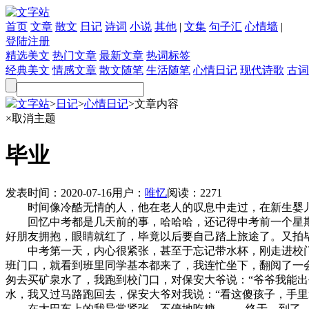
首页
文章
散文
日记
诗词
小说
其他
|
文集
句子汇
心情墙
|
登陆
注册
精选美文
热门文章
最新文章
热词标签
经典美文
情感文章
散文随笔
生活随笔
心情日记
现代诗歌
古词
文字站
>
日记
>
心情日记
>
文章内容
×
取消主题
毕业
发表时间：
2020-07-16
用户：
唯忆
阅读：
2271
时间像冷酷无情的人，他在老人的叹息中走过，在新生婴儿的啼哭声
回忆中考都是几天前的事，哈哈哈，还记得中考前一个星期
好朋友拥抱，眼睛就红了，毕竟以后要自己踏上旅途了。又拍
中考第一天，内心很紧张，甚至于忘记带水杯，刚走进校门
班门口，就看到班里同学基本都来了，我连忙坐下，翻阅了一
匆去买矿泉水了，我跑到校门口，对保安大爷说：“爷爷我能出去买
水，我又过马路跑回去，保安大爷对我说：“看这傻孩子，手里
在大巴车上的我异常紧张，不停地吃糖...........终