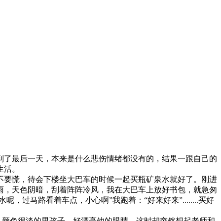
了最后一天，本来是什么悲伤情绪都没有的，结果一跟自己的
生活。
要慌，待会下楼坐大巴车的时候一起买瓶矿泉水就好了。刚进
雨，天色阴暗，刮着阵阵冷风，我在大巴车上放好书包，就急匆
马路看着车点，小心啊”我跑着：“好来好来”........买好
双瞳孔颜色很淡的男孩子，好漂亮他的眼睛。这时却突然想起老师和