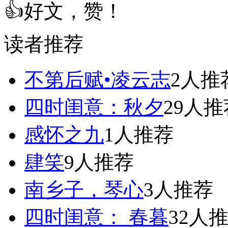
👍好文，赞！
读者推荐
不第后赋•凌云志
2人推
四时闺意：秋夕
29人推
感怀之九
1人推荐
肆笑
9人推荐
南乡子，琴心
3人推荐
四时闺意： 春暮
32人