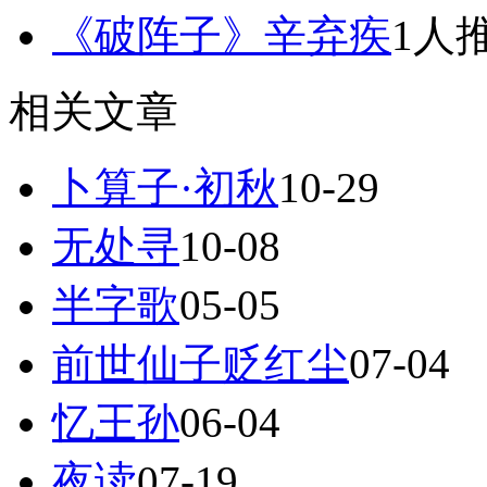
《破阵子》辛弃疾
1人
相关文章
卜算子·初秋
10-29
无处寻
10-08
半字歌
05-05
前世仙子贬红尘
07-04
忆王孙
06-04
夜读
07-19