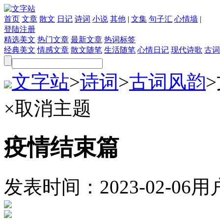
首页
文章
散文
日记
诗词
小说
其他
|
文集
句子汇
心情墙
|
登陆
注册
精选美文
热门文章
最新文章
热词标签
经典美文
情感文章
散文随笔
生活随笔
心情日记
现代诗歌
古词
文字站
>
诗词
>
古词风韵
>
×
取消主题
疫情结束篇
发表时间：
2023-02-06
用