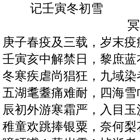
记壬寅冬初雪
冥
庚子春疫及三载，岁末疫
壬寅亥中解禁日，黎庶蓝
冬寒疾虐尚猖狂，九域染
五湖耄耋痛难耐，四海雪
辰初外游寒霜严，入目玉
稚童欢跳捧银粟，奈何梨