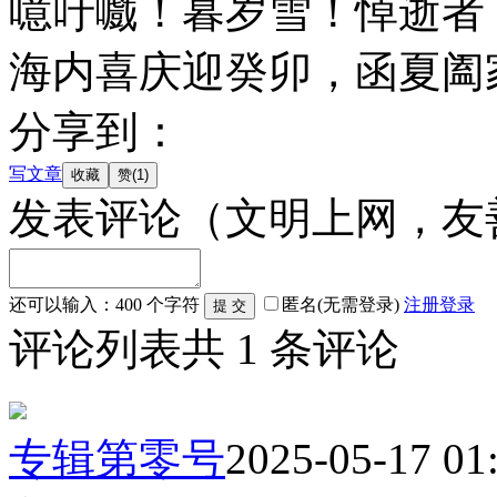
噫吁嚱！暮岁雪！悼逝者
海内喜庆迎癸卯，函夏阖
分享到：
写文章
发表评论
（文明上网，友
还可以输入：
400
个字符
匿名(无需登录)
注册
登录
评论列表
共
1
条评论
专辑第零号
2025-05-17 01