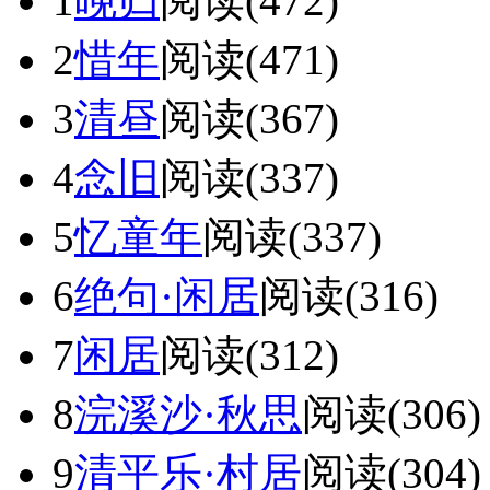
1
晚归
阅读(472)
2
惜年
阅读(471)
3
清昼
阅读(367)
4
念旧
阅读(337)
5
忆童年
阅读(337)
6
绝句·闲居
阅读(316)
7
闲居
阅读(312)
8
浣溪沙·秋思
阅读(306)
9
清平乐·村居
阅读(304)