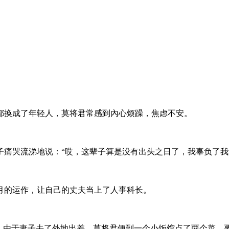
换成了年轻人，莫将君常感到內心烦躁，焦虑不安。
哭流涕地说：“哎，这辈子算是没有出头之日了，我辜负了我
的运作，让自己的丈夫当上了人事科长。
由于妻子去了外地出差，莫将君便到一个小饭馆点了两个菜，