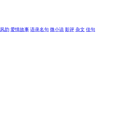
风韵
爱情故事
语录名句
微小说
影评
杂文
佳句