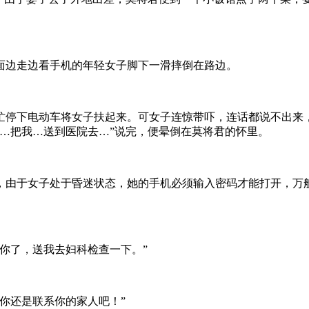
边走边看手机的年轻女子脚下一滑摔倒在路边。
停下电动车将女子扶起来。可女子连惊带吓，连话都说不出来，
…把我…送到医院去…”说完，便晕倒在莫将君的怀里。
由于女子处于昏迷状态，她的手机必须输入密码才能打开，万般
你了，送我去妇科检查一下。”
你还是联系你的家人吧！”