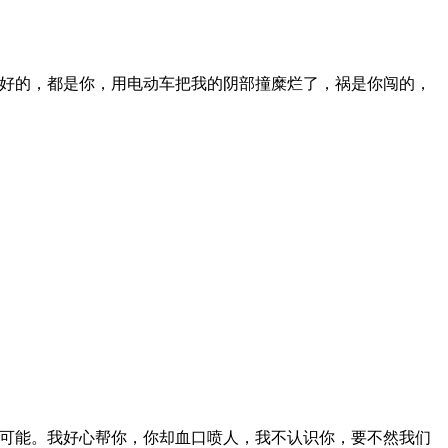
好的，都是你，用电动车把我的阴部撞糜烂了，祸是你闯的，
可能。我好心帮你，你却血口喷人，我不认识你，要不然我们