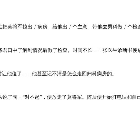
把莫将军拉出了病房，给他出了个主意，带他去男科做了个检
君口中了解到情况后做了检查。时间不长，一张医生诊断书便
让他傻了……他甚至记不清是怎么走回妇科病房的。
了句：“对不起”，便放走了莫将军。随后便开始打电话和自