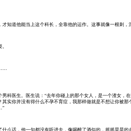
才知道他能当上这个科长，全靠他的运作。这事就像一根刺，深
耍。
……
科医生。医生说：“去年你碰上的那个女人，是一个渣女，在
？其实你并没有得什么不孕不育症，我那样做就是不想让你被那
”
么话，他一句都没有听进去，像喝醉了酒似的，摇摇晃晃的走