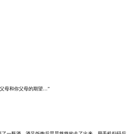
父母和你父母的期望…”
要了一瓶酒。酒足饭饱后晃晃悠悠的走了出来，用手机扫码后，