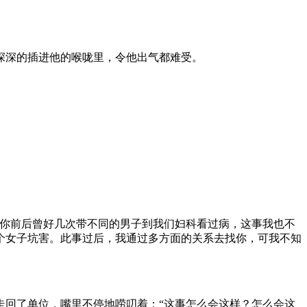
深的插进他的喉咙里，令他出气都难受。
你前后曾好几次带不同的男子到我们妇科看过病，这事我也不
个女子坑害。此事过后，我通过多方面的关系去找你，可我不知
回了单位，嘴里不停地唠叨着：“这事怎么会这样？怎么会这