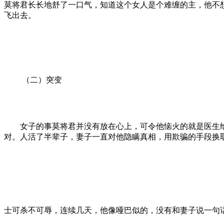
莫将君长长地舒了一口气，知道这个女人是个难缠的主，他不
飞出去。
（二）突变
女子的事莫将君并没有放在心上，可令他恼火的就是医生给他
对。人活了半辈子，妻子一直对他隐瞒真相，用欺骗的手段换
士可杀不可辱，连续几天，他像哑巴似的，没有和妻子说一句