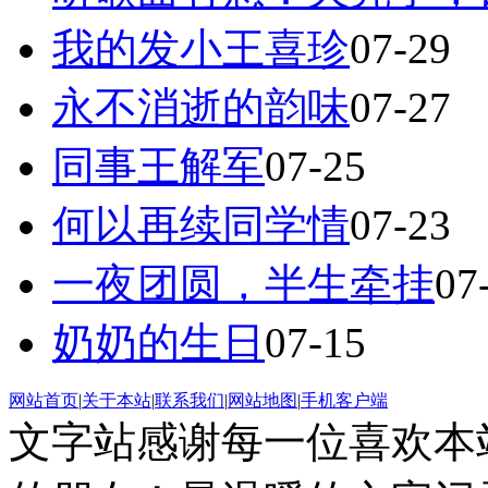
我的发小王喜珍
07-29
永不消逝的韵味
07-27
同事王解军
07-25
何以再续同学情
07-23
一夜团圆，半生牵挂
07
奶奶的生日
07-15
网站首页
|
关于本站
|
联系我们
|
网站地图
|
手机客户端
文字站感谢每一位喜欢本