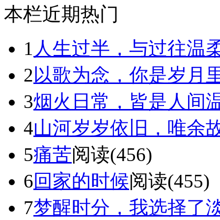
本栏近期热门
1
人生过半，与过往温
2
以歌为念，你是岁月
3
烟火日常，皆是人间
4
山河岁岁依旧，唯余
5
痛苦
阅读(456)
6
回家的时候
阅读(455)
7
梦醒时分，我选择了