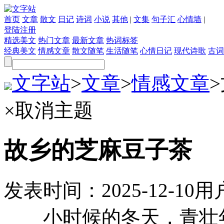
首页
文章
散文
日记
诗词
小说
其他
|
文集
句子汇
心情墙
|
登陆
注册
精选美文
热门文章
最新文章
热词标签
经典美文
情感文章
散文随笔
生活随笔
心情日记
现代诗歌
古词
文字站
>
文章
>
情感文章
>
×
取消主题
故乡的芝麻豆子茶
发表时间：
2025-12-10
用
小时候的冬天，青壮年