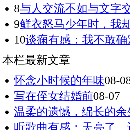
8
与人交流不如与文字
9
鲜衣怒马少年时，我却独
10
谈痫有感：我不敢确
本栏最新文章
怀念小时候的年味
08-0
写在侄女结婚前
08-07
温柔的遗憾，绵长的余
听歌曲有感：天亮了，