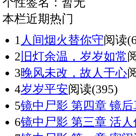
个性签名：
暂无
本栏近期热门
1
人间烟火替你守
阅读(6
2
旧灯余温，岁岁如常
阅
3
晚风未改，故人于心
阅
4
岁岁平安
阅读(395)
5
镜中尸影 第四章 镜后
6
镜中尸影 第三章 活人