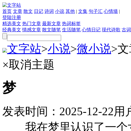
首页
文章
散文
日记
诗词
小说
其他
|
文集
句子汇
心情墙
|
登陆
注册
精选美文
热门文章
最新文章
热词标签
经典美文
情感文章
散文随笔
生活随笔
心情日记
现代诗歌
古词
文字站
>
小说
>
微小说
>
文
×
取消主题
梦
发表时间：
2025-12-22
用
我在梦里认识了一个女