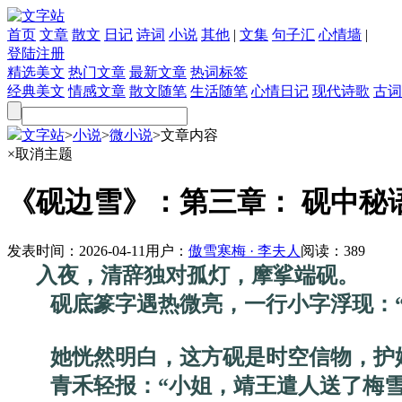
首页
文章
散文
日记
诗词
小说
其他
|
文集
句子汇
心情墙
|
登陆
注册
精选美文
热门文章
最新文章
热词标签
经典美文
情感文章
散文随笔
生活随笔
心情日记
现代诗歌
古词
文字站
>
小说
>
微小说
>
文章内容
×
取消主题
《砚边雪》：第三章： 砚中秘
发表时间：
2026-04-11
用户：
傲雪寒梅 · 李夫人
阅读：
389
入夜，清辞独对孤灯，摩挲端砚。
砚底篆字遇热微亮，一行小字浮现：“
她恍然明白，这方砚是时空信物，护她
青禾轻报：“小姐，靖王遣人送了梅雪