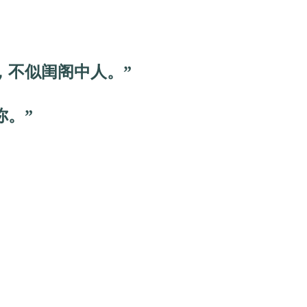
不似闺阁中人。”
。”