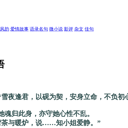
风韵
爱情故事
语录名句
微小说
影评
杂文
佳句
语
雪夜逢君，以砚为契，安身立命，不负初心
魂归此身，亦守她心性不乱。
茶与暖炉，说……知小姐爱静。”