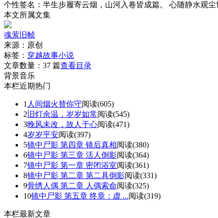
个性签名：
半生步履寄云烟，山河入卷皆成篇。 心随静水观尘
本文所属文集
魂萦旧帧
来源：
原创
标签：
穿越故事
小说
文章数量：
37 篇
查看目录
背景音乐
本栏近期热门
1
人间烟火替你守
阅读(605)
2
旧灯余温，岁岁如常
阅读(545)
3
晚风未改，故人于心
阅读(471)
4
岁岁平安
阅读(397)
5
镜中尸影 第四章 镜后真相
阅读(380)
6
镜中尸影 第三章 活人倒影
阅读(364)
7
镜中尸影 第一章 密闭浴室
阅读(361)
8
镜中尸影 第二章 第二具倒影
阅读(331)
9
骨绣人偶 第二章 人偶索命
阅读(325)
10
镜中尸影 第五章 终章：虚 ...
阅读(319)
本栏最新文章