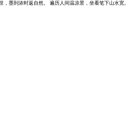
世，墨到浓时返自然。 遍历人间温凉景，坐看笔下山水宽。