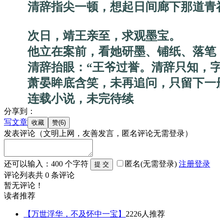
清辞指尖一顿，想起日间廊下那道青
次日，靖王亲至，求观墨宝。
他立在案前，看她研墨、铺纸、落笔，
清辞抬眼：“王爷过誉。清辞只知，字
萧晏眸底含笑，未再追问，只留下一册
连载小说，未完待续
分享到：
写文章
发表评论
（文明上网，友善发言，匿名评论无需登录）
还可以输入：
400
个字符
匿名(无需登录)
注册
登录
评论列表
共
0
条评论
暂无评论！
读者推荐
【万世浮华，不及怀中一宝】
2226人推荐