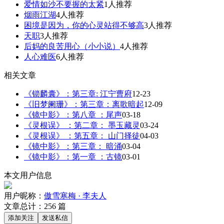
爱情如沙不要握的太紧
1人推荐
烟雨江湖
4人推荐
困境是因为，你的心灵站得不够高
3人推荐
天职
3人推荐
后妈的良苦用心（小小说）
4人推荐
人心难医
6人推荐
相关文章
《锁麟囊》：第三章: 江宁曹府
12-23
《旧梦阑珊》：第三章：离歌暗起
12-09
《镜中影》：第八章 ：尾声
03-18
《灵根误》 ：第二章： 墨玉藏灵
03-24
《灵根误》 ：第五章： 山门择徒
04-03
《镜中影》：第三章： 暗涌
03-04
《镜中影》：第一章 ：古镜
03-01
本文用户信息
用户昵称：
傲雪寒梅 · 李夫人
文章总计：
256
篇