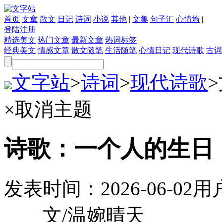
首页
文章
散文
日记
诗词
小说
其他
|
文集
句子汇
心情墙
|
登陆
注册
精选美文
热门文章
最新文章
热词标签
经典美文
情感文章
散文随笔
生活随笔
心情日记
现代诗歌
古词
文字站
>
诗词
>
现代诗歌
>
×
取消主题
诗歌：一个人的生日
发表时间：
2026-06-02
用
文/温婉晴天