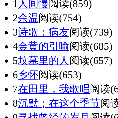
1
人间慢
阅读(859)
2
余温
阅读(754)
3
诗歌：病友
阅读(739)
4
金黄的引喻
阅读(685)
5
坟墓里的人
阅读(657)
6
乡怀
阅读(653)
7
在田里，我歌唱
阅读(6
8
沉默；在这个季节
阅读
9
寻找曾经的岁月
阅读(6