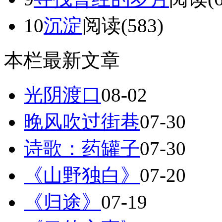
10
沉淀
阅读(583)
本栏最新文章
光阴渡口
08-02
晚风吹过街巷
07-30
诗歌：药罐子
07-30
《山野独白》
07-20
《归途》
07-19