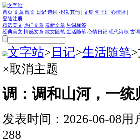
首页
文章
散文
日记
诗词
小说
其他
|
文集
句子汇
心情墙
|
登陆
注册
精选美文
热门文章
最新文章
热词标签
经典美文
情感文章
散文随笔
生活随笔
心情日记
现代诗歌
古词
文字站
>
日记
>
生活随笔
>
×
取消主题
调：调和山河，一统
发表时间：
2026-06-08
用
288