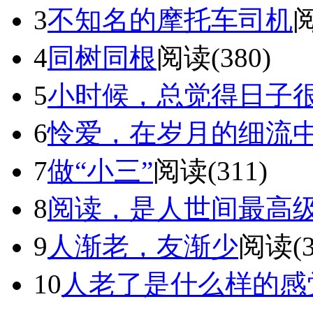
3
不知名的摩托车司机
阅
4
同树同根
阅读(380)
5
小时候，总觉得日子
6
怜爱，在岁月的细流
7
做“小三”
阅读(311)
8
阅读，是人世间最高
9
人渐老，友渐少
阅读(3
10
人老了是什么样的感