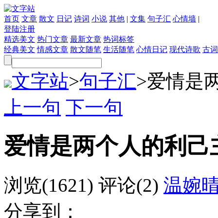
首页
文章
散文
日记
诗词
小说
其他
|
文集
句子汇
心情墙
|
登陆
注册
精选美文
热门文章
最新文章
热词标签
经典美文
情感文章
散文随笔
生活随笔
心情日记
现代诗歌
古词
文字站
>
句子汇
>
爱情是
上一句
下一句
爱情是两个人的利己
浏览(1621)
评论(2)
温婉
分享到：