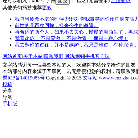
还可以输入：
400
个字符
匿名(无需登录)
注册
登录
其他美句摘抄推荐
更多
我每当疲惫不堪的时候 想起对着我微笑的你便浑身充满
前世的几百次回眸，换来今生的邂逅。
再合适的两个人，如果不去关心，慢慢的就陌生了，再深
我喜欢你， 不是应激， 不是激情 ， 而是一种心境！
我去翻你的过往，并不是嫉妒，我只是难过，有种深情，
网站首页
|
关于本站
|
联系我们
|
网站地图
|
手机客户端
文字站感谢每一位喜欢本站的人，欢迎将本站分享给你的朋友！
本站部分内容来源于互联网，若无意侵犯您的权利，请联系我
蜀ICP备14019085号
Copyright © 2015
文字站
www.wenzizhan.c
投稿
分享
导航
手机版