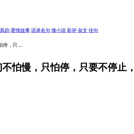
风韵
爱情故事
语录名句
微小说
影评
杂文
佳句
，只 ...
们不怕慢，只怕停，只要不停止