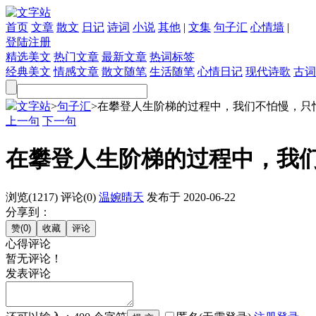
首页
文章
散文
日记
诗词
小说
其他
|
文集
句子汇
心情墙
|
登陆
注册
精选美文
热门文章
最新文章
热词标签
经典美文
情感文章
散文随笔
生活随笔
心情日记
现代诗歌
古词
文字站
>
句子汇
>
在攀登人生阶梯的过程中，我们不怕慢，只怕停
上一句
下一句
在攀登人生阶梯的过程中，我
浏览(1217)
评论(0)
温婉晴天
发布于 2020-06-22
分享到：
心得评论
暂无评论！
发表评论