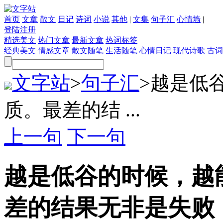
首页
文章
散文
日记
诗词
小说
其他
|
文集
句子汇
心情墙
|
登陆
注册
精选美文
热门文章
最新文章
热词标签
经典美文
情感文章
散文随笔
生活随笔
心情日记
现代诗歌
古词
文字站
>
句子汇
>
越是低
质。最差的结 ...
上一句
下一句
越是低谷的时候，越
差的结果无非是失败