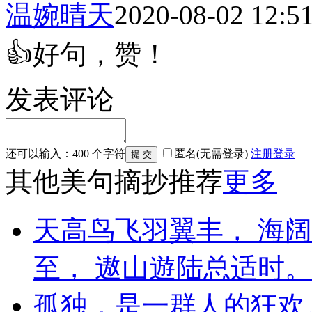
温婉晴天
2020-08-02 12:5
👍好句，赞！
发表评论
还可以输入：
400
个字符
匿名(无需登录)
注册
登录
其他美句摘抄推荐
更多
天高鸟飞羽翼丰， 海
至， 遨山遊陆总适时。
孤独，是一群人的狂欢