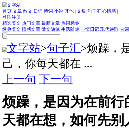
首页
文章
散文
日记
诗词
小说
其他
|
文集
句子汇
心情墙
|
登陆
注册
精选美文
热门文章
最新文章
热词标签
经典美文
情感文章
散文随笔
生活随笔
心情日记
现代诗歌
古词
文字站
>
句子汇
>
烦躁，
己，你每天都在 ...
上一句
下一句
烦躁，是因为在前行
天都在想，如何先别