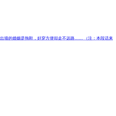
出墙的婚姻是拖鞋，好穿方便却走不远路…… （注：本段话来