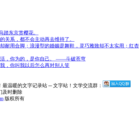
 马踏东京赏樱花。
的关系，都不会主动再去维持了。
却耐用合脚；浪漫型的婚姻是舞鞋，灵巧雅致却不太实用；红杏
活，你为的，是你自己。 ——斗破苍穹
我，你叫我以后怎么再对别人笑
最温暖的文字记录站 ─ 文字站！文学交流群：
们及时删除
om
版权所有