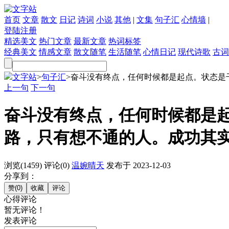
首页
文章
散文
日记
诗词
小说
其他
|
文集
句子汇
心情墙
|
登陆
注册
精选美文
热门文章
最新文章
热词标签
经典美文
情感文章
散文随笔
生活随笔
心情日记
现代诗歌
古词
文字站
>
句子汇
>
奋斗没有终点，任何时候都是起点。状态是干出
上一句
下一句
奋斗没有终点，任何时候都是
路，只有想不通的人。成功其
浏览(1459)
评论(0)
温婉晴天
发布于 2023-12-03
分享到：
心得评论
暂无评论！
发表评论