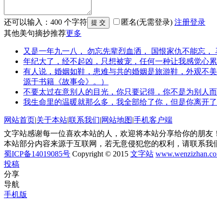
还可以输入：
400
个字符
匿名(无需登录)
注册
登录
其他美句摘抄推荐
更多
又是一年九一八， 勿忘先辈烈血洒， 国恨家仇不能忘，
年纪大了，经不起凶，只想被宠，任何一种让我感觉心累
有人说，婚姻如鞋，患难与共的婚姻是旅游鞋，外观不美
源于书籍《故事会》。）
不要太过在意别人的目光，你只要记得，你不是为别人而
我生命里的温暖就那么多，我全部给了你，但是你离开了
网站首页
|
关于本站
|
联系我们
|
网站地图
|
手机客户端
文字站感谢每一位喜欢本站的人，欢迎将本站分享给你的朋友！
本站部分内容来源于互联网，若无意侵犯您的权利，请联系我
蜀ICP备14019085号
Copyright © 2015
文字站
www.wenzizhan.c
投稿
分享
导航
手机版