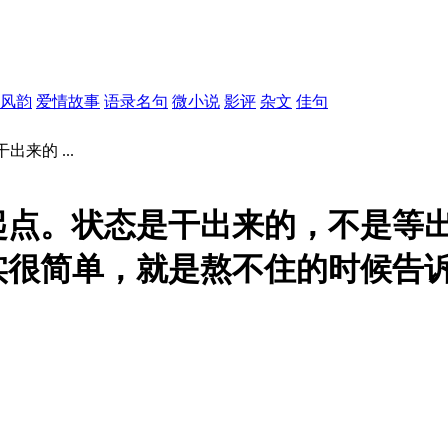
风韵
爱情故事
语录名句
微小说
影评
杂文
佳句
来的 ...
起点。状态是干出来的，不是等
实很简单，就是熬不住的时候告