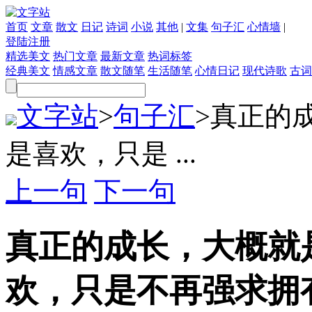
首页
文章
散文
日记
诗词
小说
其他
|
文集
句子汇
心情墙
|
登陆
注册
精选美文
热门文章
最新文章
热词标签
经典美文
情感文章
散文随笔
生活随笔
心情日记
现代诗歌
古词
文字站
>
句子汇
>
真正的
是喜欢，只是 ...
上一句
下一句
真正的成长，大概就
欢，只是不再强求拥