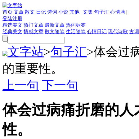
首页
文章
散文
日记
诗词
小说
其他
|
文集
句子汇
心情墙
|
登陆
注册
精选美文
热门文章
最新文章
热词标签
经典美文
情感文章
散文随笔
生活随笔
心情日记
现代诗歌
古词
文字站
>
句子汇
>
体会过
的重要性。
上一句
下一句
体会过病痛折磨的人
性。