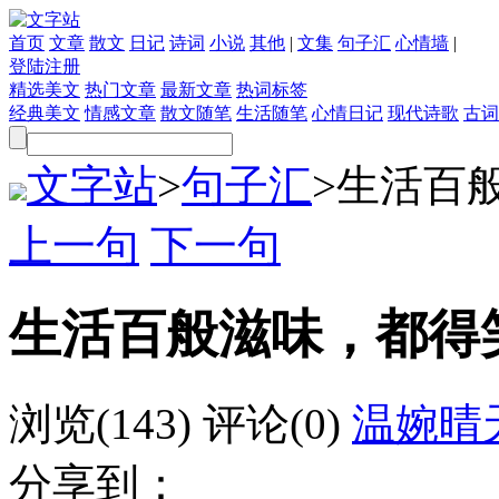
首页
文章
散文
日记
诗词
小说
其他
|
文集
句子汇
心情墙
|
登陆
注册
精选美文
热门文章
最新文章
热词标签
经典美文
情感文章
散文随笔
生活随笔
心情日记
现代诗歌
古词
文字站
>
句子汇
>
生活百
上一句
下一句
生活百般滋味，都得
浏览(143)
评论(0)
温婉晴
分享到：