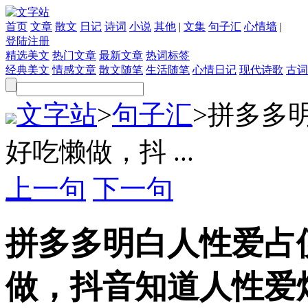
首页
文章
散文
日记
诗词
小说
其他
|
文集
句子汇
心情墙
|
登陆
注册
精选美文
热门文章
最新文章
热词标签
经典美文
情感文章
散文随笔
生活随笔
心情日记
现代诗歌
古词
文字站
>
句子汇
>
拼多多
好吃懒做，抖 ...
上一句
下一句
拼多多明白人性爱占
做，抖音知道人性爱