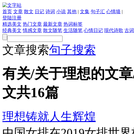
首页
文章
散文
日记
诗词
小说
其他
|
文集
句子汇
心情墙
|
登陆
注册
精选美文
热门文章
最新文章
热词标签
经典美文
情感文章
散文随笔
生活随笔
心情日记
现代诗歌
古词
文章搜索
句子搜索
有关/关于理想的文章/
文共
16
篇
理想铸就人生辉煌
中国女排在2019女排世