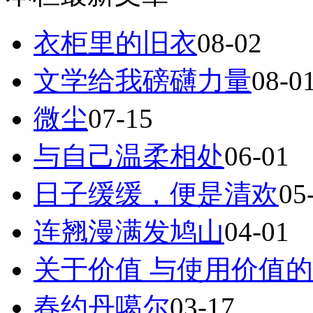
衣柜里的旧衣
08-02
文学给我磅礴力量
08-0
微尘
07-15
与自己温柔相处
06-01
日子缓缓，便是清欢
05
连翘漫满发鸠山
04-01
关于价值 与使用价值
春约丹噶尔
03-17