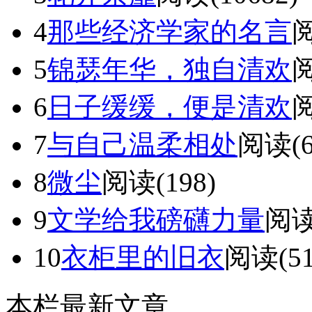
4
那些经济学家的名言
阅
5
锦瑟年华，独自清欢
阅
6
日子缓缓，便是清欢
阅
7
与自己温柔相处
阅读(6
8
微尘
阅读(198)
9
文学给我磅礴力量
阅读
10
衣柜里的旧衣
阅读(51
本栏最新文章