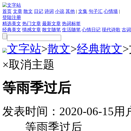
首页
文章
散文
日记
诗词
小说
其他
|
文集
句子汇
心情墙
|
登陆
注册
精选美文
热门文章
最新文章
热词标签
经典美文
情感文章
散文随笔
生活随笔
心情日记
现代诗歌
古词
文字站
>
散文
>
经典散文
>
×
取消主题
等雨季过后
发表时间：
2020-06-15
用
等雨季过后