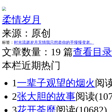
柔情岁月
来源：
原创
标签：
时光流逝
岁月无情
我只想牵你的手慢慢变老。
文章数量：
19 篇
查看目录
本栏近期热门
1
一辈子观望的烟火
阅读(
2
张大胆的故事
阅读(107
3
花开荼靡
阅读(10682)