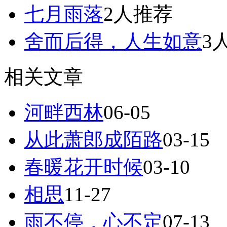
七月雨落
2人推荐
舍而后得，人生如意
3
相关文章
河畔西林
06-05
从此萧郎成陌路
03-15
春暖花开时候
03-10
相思
11-27
雨不停，心不定
07-13