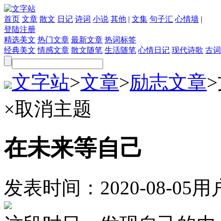
首页
文章
散文
日记
诗词
小说
其他
|
文集
句子汇
心情墙
|
登陆
注册
精选美文
热门文章
最新文章
热词标签
经典美文
情感文章
散文随笔
生活随笔
心情日记
现代诗歌
古词
文字站
>
文章
>
励志文章
>
×
取消主题
在未来等自己
发表时间：
2020-08-05
用