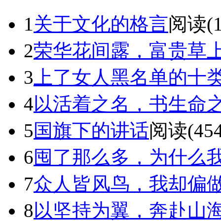
1
关于文化的格言
阅读(1
2
荣华花间露，富贵草
3
上了女人黑名单的十
4
以活着之名，书生命
5
国旗下的讲话
阅读(454
6
囤了那么多，为什么我还
7
众人皆风鸟，我却偏
8
以坚持为翼，奔赴山