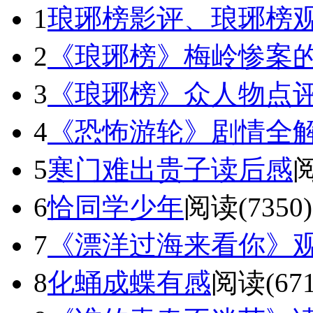
1
琅琊榜影评、琅琊榜观后
2
《琅琊榜》梅岭惨案的真
3
《琅琊榜》众人物点
4
《恐怖游轮》剧情全
5
寒门难出贵子读后感
阅
6
恰同学少年
阅读(7350)
7
《漂洋过海来看你》
8
化蛹成蝶有感
阅读(671