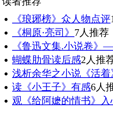
读者推荐
《琅琊榜》众人物点评
《桐原·亮司》
7人推荐
《鲁迅文集.小说卷》——
蝴蝶肋骨读后感
2人推
浅析余华之小说《活着
读《小王子》有感
6人
观《给阿嬷的情书》入心感