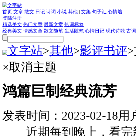
首页
文章
散文
日记
诗词
小说
其他
|
文集
句子汇
心情墙
|
登陆
注册
精选美文
热门文章
最新文章
热词标签
经典美文
情感文章
散文随笔
生活随笔
心情日记
现代诗歌
古词
文字站
>
其他
>
影评书评
>
×
取消主题
鸿篇巨制经典流芳
发表时间：
2023-02-18
用
近期每到晚上，看完新