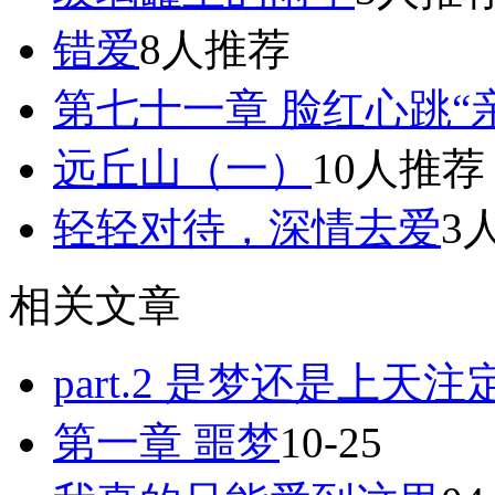
错爱
8人推荐
第七十一章 脸红心跳“亲密
远丘山（一）
10人推荐
轻轻对待，深情去爱
3
相关文章
part.2 是梦还是上天注
第一章 噩梦
10-25