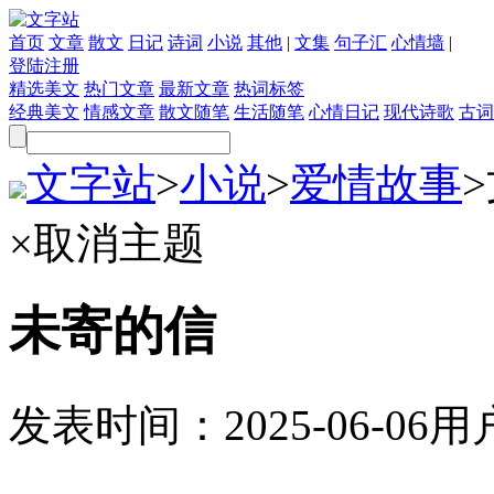
首页
文章
散文
日记
诗词
小说
其他
|
文集
句子汇
心情墙
|
登陆
注册
精选美文
热门文章
最新文章
热词标签
经典美文
情感文章
散文随笔
生活随笔
心情日记
现代诗歌
古词
文字站
>
小说
>
爱情故事
>
×
取消主题
未寄的信
发表时间：
2025-06-06
用