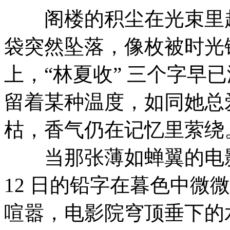
阁楼的积尘在光束里起
袋突然坠落，像枚被时光
上，“林夏收” 三个字早
留着某种温度，如同她总
枯，香气仍在记忆里萦绕。
当那张薄如蝉翼的电影票飘
12 日的铅字在暮色中微
喧嚣，电影院穹顶垂下的