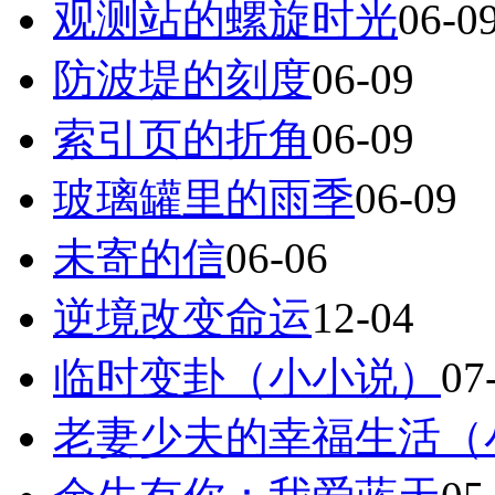
观测站的螺旋时光
06-0
防波堤的刻度
06-09
索引页的折角
06-09
玻璃罐里的雨季
06-09
未寄的信
06-06
逆境改变命运
12-04
临时变卦（小小说）
07
老妻少夫的幸福生活（