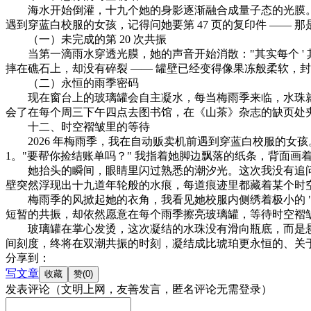
海水开始倒灌，十九个她的身影逐渐融合成量子态的光膜。她
遇到穿蓝白校服的女孩，记得问她要第 47 页的复印件 —— 那
（一）未完成的第 20 次共振​
当第一滴雨水穿透光膜，她的声音开始消散："其实每个 ' 其实
摔在礁石上，却没有碎裂 —— 罐壁已经变得像果冻般柔软，封
（二）永恒的雨季密码​
现在窗台上的玻璃罐会自主凝水，每当梅雨季来临，水珠就
会了在每个周三下午四点去图书馆，在《山茶》杂志的缺页处夹
十二、时空褶皱里的等待​
2026 年梅雨季，我在自动贩卖机前遇到穿蓝白校服的女孩
1。"要帮你捡结账单吗？" 我指着她脚边飘落的纸条，背面画着完整的樱花
她抬头的瞬间，眼睛里闪过熟悉的潮汐光。这次我没有追问，只是
壁突然浮现出十九道年轮般的水痕，每道痕迹里都藏着某个时空
梅雨季的风掀起她的衣角，我看见她校服内侧绣着极小的 "
短暂的共振，却依然愿意在每个雨季擦亮玻璃罐，等待时空褶皱里
玻璃罐在掌心发烫，这次凝结的水珠没有滑向瓶底，而是悬浮
间刻度，终将在双潮共振的时刻，凝结成比琥珀更永恒的、关
分享到：
写文章
发表评论
（文明上网，友善发言，匿名评论无需登录）