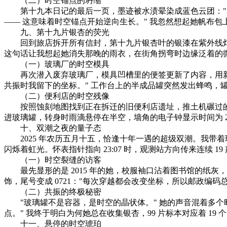
（二）时空锚点的坍缩​
第十九本日记的最后一页，墨迹被水渍晕染成蓝色云团："2019
—— 这意味着时空锚点开始逆向生长。" 我忽然想起她帆布包上的
九、第十九片银杏的荧光​
回到旅店拆开所有信封，第十九片银杏叶的银漆在紫外线灯下显
这句话让我想起她消失那晚的雨衣，在街角拐弯时边缘泛着的微
（一）玻璃厂的时空模具​
再次潜入废弃玻璃厂，模具凹槽里的便签更新了内容，用新鲜的隐
共振时我留下的坐标。" 工作台上的半成品罐突然发出蜂鸣，
（二）便利店的时空残像​
按照蚀刻地图找到正在拆迁的旧便利店遗址，推土机碾过的墙根
进玻璃罐，转身时雨滴悬停在半空，墙角的电子钟显示时间为 23
十、双潮之夜的量子态​
2025 年农历五月十五，恰逢十年一遇的超级双潮。我带着
闪烁着虹光。怀表指针指向 23:07 时，观测站方向传来连续 
（一）时空裂缝的访客​
最先显形的是 2015 年的她，校服袖口沾着图书馆的纸灰，手
饰，尾号变成 0721："每次穿越都会改变坐标，所以邮政编码总
（二）共振的终极秘密​
"玻璃罐不是容器，是时空的晶状体。" 她的声音混着多个时空
点。" 我终于明白为何她总在收集银杏，99 片标本对应着 19
十一、悬停的时空琥珀​