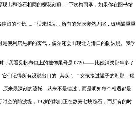
现出和礁石相同的樱花刻痕："下次梅雨季，如果你在图书馆
的时长......" 话未说完，所有的光膜突然坍缩，玻璃罐重重
是便利店热柜的雾气，偶尔还会出现北方港口的防波堤。我学
我看见帆布包上的挂饰尾号是 0720—— 比她消失那年多了
记得所有没说出口的 ' 其实 '。" 女孩接过罐子的刹那，罐
。原来最深刻的遗憾，从来不是错过，而是明知每个相遇都是
空的防波堤，19 岁的我们正在数第七块礁石，而所有的时