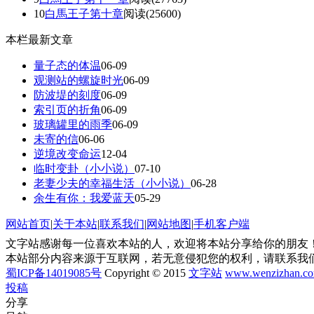
10
白馬王子第十章
阅读(25600)
本栏最新文章
量子态的体温​
06-09
观测站的螺旋时光
06-09
防波堤的刻度
06-09
索引页的折角
06-09
玻璃罐里的雨季
06-09
未寄的信
06-06
逆境改变命运
12-04
临时变卦（小小说）
07-10
老妻少夫的幸福生活（小小说）
06-28
余生有你：我爱蓝天
05-29
网站首页
|
关于本站
|
联系我们
|
网站地图
|
手机客户端
文字站感谢每一位喜欢本站的人，欢迎将本站分享给你的朋友！
本站部分内容来源于互联网，若无意侵犯您的权利，请联系我
蜀ICP备14019085号
Copyright © 2015
文字站
www.wenzizhan.c
投稿
分享