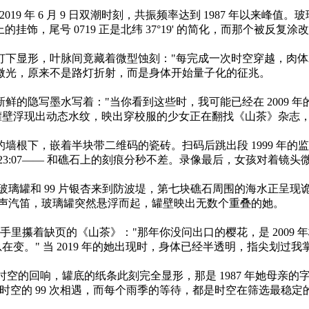
 年 6 月 9 日双潮时刻，共振频率达到 1987 年以来峰
挂饰，尾号 0719 正是北纬 37°19' 的简化，而那个被反
形，叶脉间竟藏着微型蚀刻："每完成一次时空穿越，肉体就会透明
光，原来不是路灯折射，而是身体开始量子化的征兆。​
写墨水写着："当你看到这些时，我可能已经在 2009 年的
罐壁浮现出动态水纹，映出穿校服的少女正在翻找《山茶》杂志，
下，嵌着半块带二维码的瓷砖。扫码后跳出段 1999 年的
:07—— 和礁石上的刻痕分秒不差。录像最后，女孩对着镜头微笑，
玻璃罐和 99 片银杏来到防波堤，第七块礁石周围的海水正呈
19 声汽笛，玻璃罐突然悬浮而起，罐壁映出无数个重叠的她。​
里攥着缺页的《山茶》："那年你没问出口的樱花，是 2009 年梅
在变。" 当 2019 年的她出现时，身体已经半透明，指尖划过
的回响，罐底的纸条此刻完全显形，那是 1987 年她母亲的字
 个时空的 99 次相遇，而每个雨季的等待，都是时空在筛选最稳定