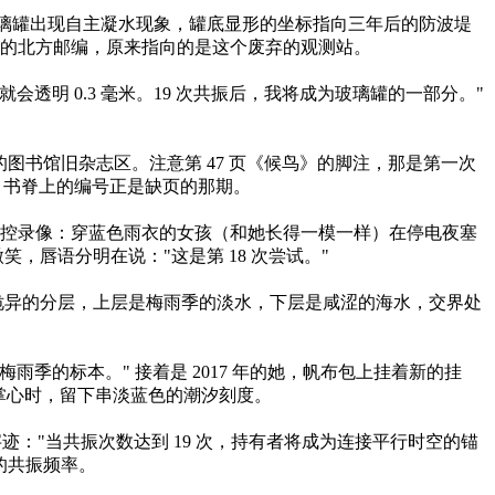
值。玻璃罐出现自主凝水现象，罐底显形的坐标指向三年后的防波堤
复涂改的北方邮编，原来指向的是这个废弃的观测站。​
 0.3 毫米。19 次共振后，我将成为玻璃罐的一部分。"
图书馆旧杂志区。注意第 47 页《候鸟》的脚注，那是第一次
书脊上的编号正是缺页的那期。​
监控录像：穿蓝色雨衣的女孩（和她长得一模一样）在停电夜塞
唇语分明在说："这是第 18 次尝试。"​
现诡异的分层，上层是梅雨季的淡水，下层是咸涩的海水，交界处
雨季的标本。" 接着是 2017 年的她，帆布包上挂着新的挂
我掌心时，留下串淡蓝色的潮汐刻度。​
迹："当共振次数达到 19 次，持有者将成为连接平行时空的锚
的共振频率。​