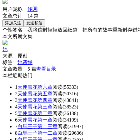
用户昵称：
浅🈷
文章总计：
14
篇
个性签名：
我将信封轻轻放回纸袋，把所有的故事重新封存进
本文所属文集
她
来源：
原创
标签：
她
遗憾
文章数量：
5 篇
查看目录
本栏近期热门
1
天使雪花第六章
阅读(55333)
2
天使雪花第五章
阅读(50316)
3
天使雪花第四章
阅读(43841)
4
天使雪花第三章
阅读(38523)
5
天使雪花第二章
阅读(36138)
6
天使雪花第一章
阅读(34199)
7
白馬王子第十三章
阅读(31997)
8
白馬王子第十二章
阅读(29636)
9
白馬王子第十一章
阅读(27763)