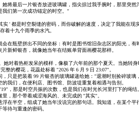
将最后一片银杏放进玻璃罐，指尖掠过我手腕时，那里突然浮
是我们第一次成功锚定的时空。"​
 ' 都是时空裂缝的密码，而你破解的速度，决定了我能在现实停留
存着十九个雨季的水汽。​
会在瓶壁拼出不同的坐标：有时是图书馆旧杂志区的阳光，有时
片新鲜银杏，就像她当年在结账单背面画樱花那样。​
。她对着热柜发呆的模样，像极了六年前的那个夏天。当她转身时，
，花蕊处标着 "2026 年 6 月 9 日 23:07"。​
把装着 99 片银杏的玻璃罐递给她："退潮时别捡碎玻璃，它们
的我们，在便利店、图书馆、防波堤重复着相遇与告别。​
19"，那是时空共振的次数，也是我们在时光长河里打下的绳结
，那个带着咸涩海风的、未完成的 "其实"。​
在半空，组成了她当年没说完的那句话。我知道，在某个平行时
于等待与重逢的密码。