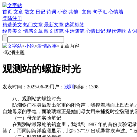
首页
文章
散文
日记
诗词
小说
其他
|
文集
句子汇
心情墙
|
登陆
注册
精选美文
热门文章
最新文章
热词标签
经典美文
情感文章
散文随笔
生活随笔
心情日记
现代诗歌
古词
文字站
>
小说
>
爱情故事
>
文章内容
×
取消主题
观测站的螺旋时光
发表时间：
2025-06-09
用户：
浅🈷
阅读：
1398
八、观测站的螺旋时光​
防潮铁门在身后发出沉重的闭合声，我摸着墙面上凹凸的水渍刻度，
自她母亲的手笔，而玻璃罐正是她们母女用来捕捉时空裂缝的容
（一）母亲的实验笔记​
在观测站最深处的铅盒里，我找到 1987 年的首份实验记
笑了，而同期海洋监测显示，北纬 37°19' 出现异常次声