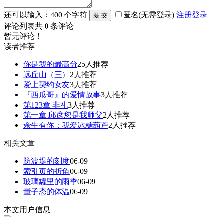
还可以输入：
400
个字符
匿名(无需登录)
注册
登录
评论列表
共
0
条评论
暂无评论！
读者推荐
你是我的最高分
25人推荐
远丘山（三）
2人推荐
爱上契约女友
3人推荐
『西瓜哥』的爱情故事
3人推荐
第123章 非礼
3人推荐
第一章 邱彦您是我师父
2人推荐
余生有你：我爱冰糖葫芦
2人推荐
相关文章
防波堤的刻度
06-09
索引页的折角
06-09
玻璃罐里的雨季
06-09
量子态的体温​
06-09
本文用户信息