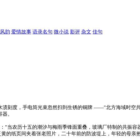
风韵
爱情故事
语录名句
微小说
影评
杂文
佳句
手电筒光束忽然扫到生锈的铜牌 ——"北方海域时空共振研究站 
器。​
录："当农历十五的潮汐与梅雨季锋面重叠，玻璃厂特制的共振
波。" 泛黄的纸页间夹着张老照片，二十年前的防波堤上，年轻的母