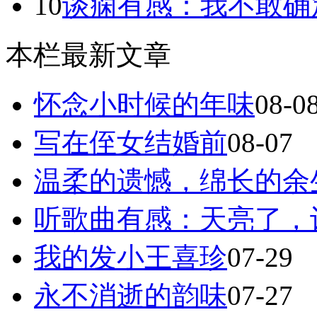
10
谈痫有感：我不敢确
本栏最新文章
怀念小时候的年味
08-0
写在侄女结婚前
08-07
温柔的遗憾，绵长的余
听歌曲有感：天亮了，
我的发小王喜珍
07-29
永不消逝的韵味
07-27