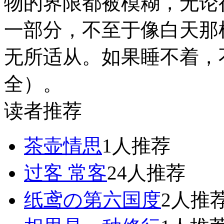
物的界限都被模糊，无论
一部分，不至于像白天那
无所适从。如果睡不着，
全）。
读者推荐
茶壶情思
1人推荐
过客 常客
24人推荐
纸鸢の第六国度
2人推