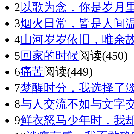
2
以歌为念，你是岁月
3
烟火日常，皆是人间
4
山河岁岁依旧，唯余
5
回家的时候
阅读(450)
6
痛苦
阅读(449)
7
梦醒时分，我选择了
8
与人交流不如与文字
9
鲜衣怒马少年时，我却独