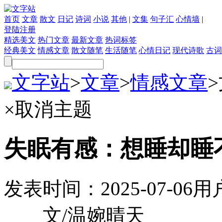
首页
文章
散文
日记
诗词
小说
其他
|
文集
句子汇
心情墙
|
登陆
注册
精选美文
热门文章
最新文章
热词标签
经典美文
情感文章
散文随笔
生活随笔
心情日记
现代诗歌
古词
文字站
>
文章
>
情感文章
>
×
取消主题
失眠有感：想睡却睡
发表时间：
2025-07-06
用
文/温婉晴天