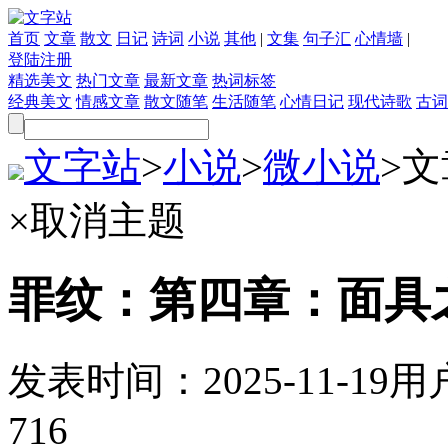
首页
文章
散文
日记
诗词
小说
其他
|
文集
句子汇
心情墙
|
登陆
注册
精选美文
热门文章
最新文章
热词标签
经典美文
情感文章
散文随笔
生活随笔
心情日记
现代诗歌
古词
文字站
>
小说
>
微小说
>
文
×
取消主题
罪纹：第四章：面具
发表时间：
2025-11-19
用
716