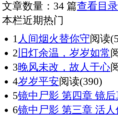
文章数量：
34 篇
查看目录
本栏近期热门
1
人间烟火替你守
阅读(5
2
旧灯余温，岁岁如常
阅
3
晚风未改，故人于心
阅
4
岁岁平安
阅读(390)
5
镜中尸影 第四章 镜后
6
镜中尸影 第三章 活人