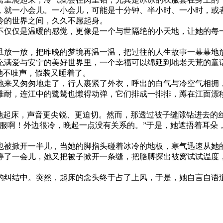
，就一小会儿。一小会儿，可能是十分钟、半小时、一小时，或
冷的世界之间，久久不愿起身。
仅仅是温暖的感觉，更像是一个与世隔绝的小天地，让她的每一
放一放，把昨晚的梦境再温一温，把过往的人生故事一幕幕地放
充满爱与安宁的美好世界里，一个幸福可以绵延到地老天荒的童
她不吱声，假装又睡着了。
来又匆匆地走了，行人裹紧了外衣，呼出的白气与冷空气相拥，
难耐，连江中的鹭鸶也懒得动弹，它们排成一排排，蹲在江面漂
起床，声音更尖锐、更迫切。然而，那透过被子缝隙钻进去的
舒服啊！外边很冷，晚起一点没有关系的。”于是，她遮捂着耳朵
被掀开一半儿，当她的脚指头碰着冰冷的地板，寒气迅速从她的
停了一会儿，她又把被子掀开一条缝，把胳膊探出被窝试试温度
结中。突然，起床的念头终于占了上风，于是，她自言自语道