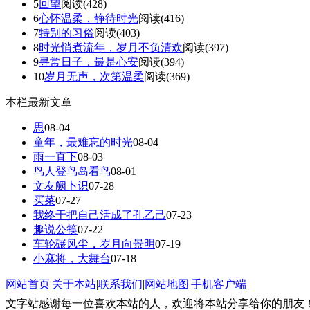
5
回望
阅读(428)
6
心怀温柔，静待时光
阅读(416)
7
特别的习俗
阅读(403)
8
时光悄煮流年，岁月不负清欢
阅读(397)
9
寻常日子，最是心安
阅读(394)
10
岁月无声，次第温柔
阅读(369)
本栏最新文章
思
08-04
童年，最难忘的时光
08-04
雨一直下
08-03
鸟人登鸟岛看鸟
08-01
文友阙卜识
07-28
买菜
07-27
我终于把自己活成了孔乙己
07-23
趣说公筷
07-22
车轮碾风尘，岁月向景明
07-19
小麻将，大舞台
07-18
网站首页
|
关于本站
|
联系我们
|
网站地图
|
手机客户端
文字站感谢每一位喜欢本站的人，欢迎将本站分享给你的朋友！