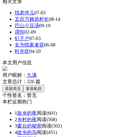
相关文章
找老伴儿
07-03
五百万贿选村长
08-14
巴山小豆汤
09-19
谓你
02-09
钉子户
07-03
女为悦家者容
06-08
时光饮
04-10
本文用户信息
用户昵称：
九满
文章总计：
226
篇
个性签名：
暂无
本栏近期热门
1
故乡的夜
阅读(601)
2
乡村的夜
阅读(568)
3
窗台的秘密
阅读(502)
4
故乡的鸟
阅读(451)