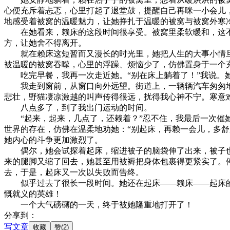
心便充斥着忐忑，心里打起了退堂鼓，提醒自己再咪一小会儿
地感受着被窝的温暖魅力，让她挣扎于温暖的被窝与被窝外寒
在她看来，赖床的这段时间很享受。被窝里柔软暖和，这不
方，让她舍不得离开。
就在赖床这短暂而又漫长的时光里，她把人生的大事小情旦
被温暖的被窝吞噬，心里的浮躁、烦恼少了，仿佛置身于一个
吃完早餐，我再一次走近她。“别在床上躺着了！”我说。
我走到窗前，从窗口向外远望。街道上，一辆辆汽车匆匆地
悲壮，野猫凄凉激越的叫声传得很远，扰得我心神不宁。寒意
八点多了，到了我出门运动的时间。
“起来，起来，几点了，还赖着？”忍不住，我最后一次催她
世界的存在，仿佛在温柔地劝她：“别起床，再赖一会儿，多
她内心的斗争更加激烈了。
偶尔，她会试探着起床，缩进被子的脑袋伸了出来，被子也
来的腿脚又缩了回去，她甚至用被褥把身体包裹得更紧实了。
去，于是，起床又一次以失败而告终。
似乎过去了很长一段时间。她还在起床——赖床——起床的纠
慨就义的英雄！
一个大气磅礴的一天，终于被她隆重地打开了！
分享到：
写文章