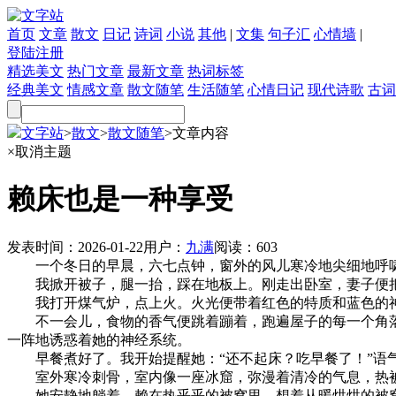
首页
文章
散文
日记
诗词
小说
其他
|
文集
句子汇
心情墙
|
登陆
注册
精选美文
热门文章
最新文章
热词标签
经典美文
情感文章
散文随笔
生活随笔
心情日记
现代诗歌
古词
文字站
>
散文
>
散文随笔
>
文章内容
×
取消主题
赖床也是一种享受
发表时间：
2026-01-22
用户：
九满
阅读：
603
一个冬日的早晨，六七点钟，窗外的风儿寒冷地尖细地呼啸
我掀开被子，腿一抬，踩在地板上。刚走出卧室，妻子便把
我打开煤气炉，点上火。火光便带着红色的特质和蓝色的神
不一会儿，食物的香气便跳着蹦着，跑遍屋子的每一个角落，
一阵地诱惑着她的神经系统。
早餐煮好了。我开始提醒她：“还不起床？吃早餐了！”语气
室外寒冷刺骨，室内像一座冰窟，弥漫着清冷的气息，热被
她安静地躺着，赖在热乎乎的被窝里，想着从暖烘烘的被窝