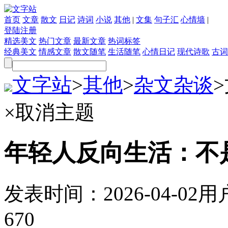
首页
文章
散文
日记
诗词
小说
其他
|
文集
句子汇
心情墙
|
登陆
注册
精选美文
热门文章
最新文章
热词标签
经典美文
情感文章
散文随笔
生活随笔
心情日记
现代诗歌
古词
文字站
>
其他
>
杂文杂谈
>
×
取消主题
年轻人反向生活：不
发表时间：
2026-04-02
用
670