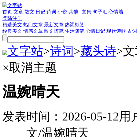
首页
文章
散文
日记
诗词
小说
其他
|
文集
句子汇
心情墙
|
登陆
注册
精选美文
热门文章
最新文章
热词标签
经典美文
情感文章
散文随笔
生活随笔
心情日记
现代诗歌
古词
文字站
>
诗词
>
藏头诗
>
文
×
取消主题
温婉晴天
发表时间：
2026-05-12
用
文/温婉晴天