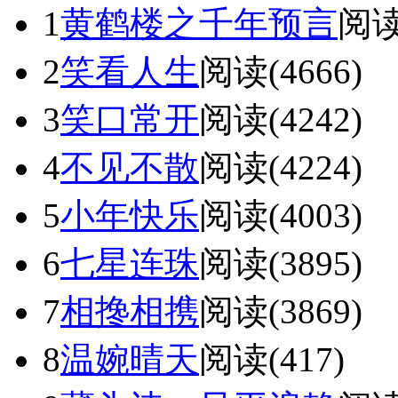
1
黄鹤楼之千年预言
阅读(
2
笑看人生
阅读(4666)
3
笑口常开
阅读(4242)
4
不见不散
阅读(4224)
5
小年快乐
阅读(4003)
6
七星连珠
阅读(3895)
7
相搀相携
阅读(3869)
8
温婉晴天
阅读(417)