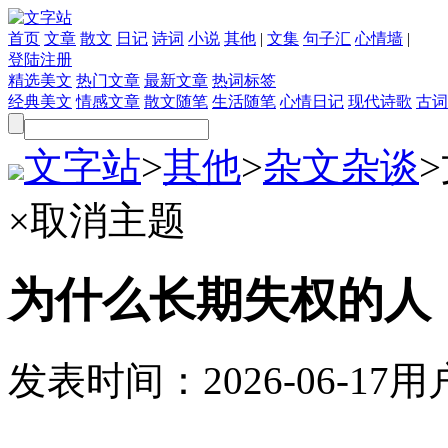
首页
文章
散文
日记
诗词
小说
其他
|
文集
句子汇
心情墙
|
登陆
注册
精选美文
热门文章
最新文章
热词标签
经典美文
情感文章
散文随笔
生活随笔
心情日记
现代诗歌
古词
文字站
>
其他
>
杂文杂谈
>
×
取消主题
为什么长期失权的人
发表时间：
2026-06-17
用