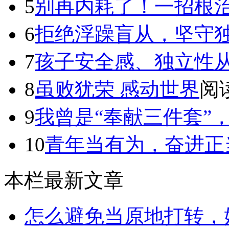
5
别再内耗了！一招根治拖
6
拒绝浮躁盲从，坚守
7
孩子安全感、独立性
8
虽败犹荣 感动世界
阅读
9
我曾是“奉献三件套”，直
10
青年当有为，奋进正
本栏最新文章
怎么避免当原地打转，始终