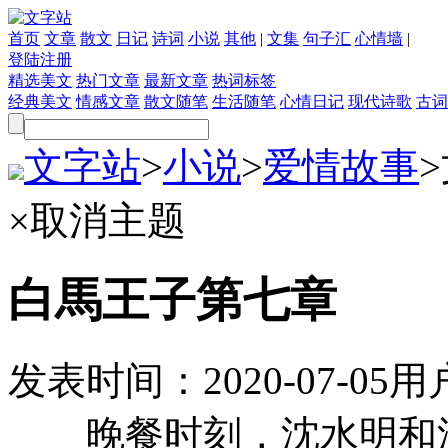
首页
文章
散文
日记
诗词
小说
其他
|
文集
句子汇
心情墙
|
登陆
注册
精选美文
热门文章
最新文章
热词标签
经典美文
情感文章
散文随笔
生活随笔
心情日记
现代诗歌
古词
文字站
>
小说
>
爱情故事
>
×
取消主题
白馬王子第七章
发表时间：
2020-07-05
用
晚餐时刻，沈水明和沈