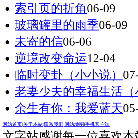
索引页的折角
06-09
玻璃罐里的雨季
06-09
未寄的信
06-06
逆境改变命运
12-04
临时变卦（小小说）
07
老妻少夫的幸福生活（
余生有你：我爱蓝天
05
网站首页
|
关于本站
|
联系我们
|
网站地图
|
手机客户端
文字站感谢每一位喜欢本