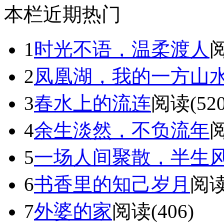
本栏近期热门
1
时光不语，温柔渡人
阅
2
凤凰湖，我的一方山
3
春水上的流连
阅读(520
4
余生淡然，不负流年
阅
5
一场人间聚散，半生
6
书香里的知己岁月
阅读
7
外婆的家
阅读(406)