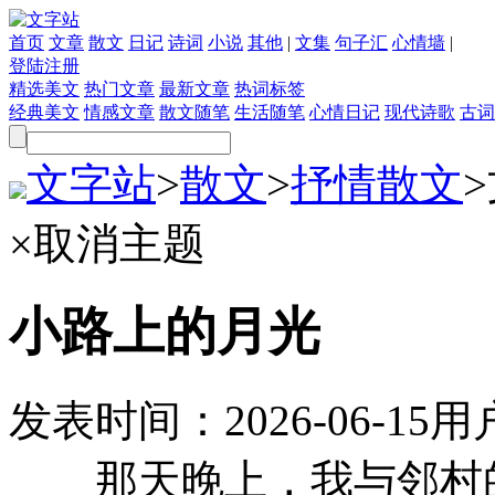
首页
文章
散文
日记
诗词
小说
其他
|
文集
句子汇
心情墙
|
登陆
注册
精选美文
热门文章
最新文章
热词标签
经典美文
情感文章
散文随笔
生活随笔
心情日记
现代诗歌
古词
文字站
>
散文
>
抒情散文
>
×
取消主题
小路上的月光
发表时间：
2026-06-15
用
那天晚上，我与邻村的