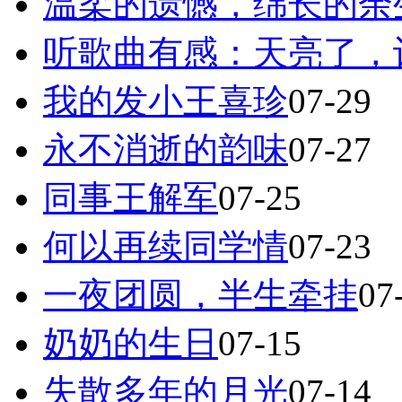
温柔的遗憾，绵长的余
听歌曲有感：天亮了，
我的发小王喜珍
07-29
永不消逝的韵味
07-27
同事王解军
07-25
何以再续同学情
07-23
一夜团圆，半生牵挂
07
奶奶的生日
07-15
失散多年的月光
07-14