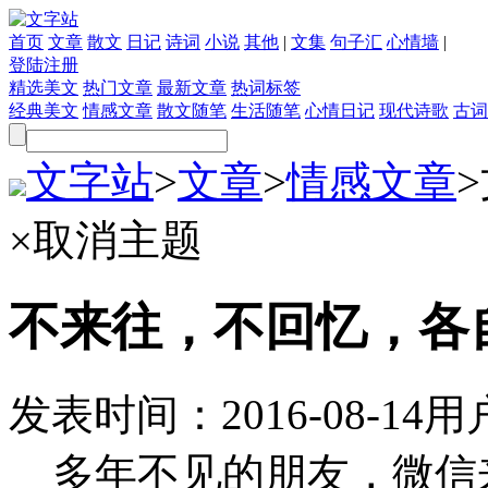
首页
文章
散文
日记
诗词
小说
其他
|
文集
句子汇
心情墙
|
登陆
注册
精选美文
热门文章
最新文章
热词标签
经典美文
情感文章
散文随笔
生活随笔
心情日记
现代诗歌
古词
文字站
>
文章
>
情感文章
>
×
取消主题
不来往，不回忆，各
发表时间：
2016-08-14
用
多年不见的朋友，微信来