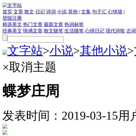
首页
文章
散文
日记
诗词
小说
其他
|
文集
句子汇
心情墙
|
登陆
注册
精选美文
热门文章
最新文章
热词标签
经典美文
情感文章
散文随笔
生活随笔
心情日记
现代诗歌
古词
文字站
>
小说
>
其他小说
>
×
取消主题
蝶梦庄周
发表时间：
2019-03-15
用