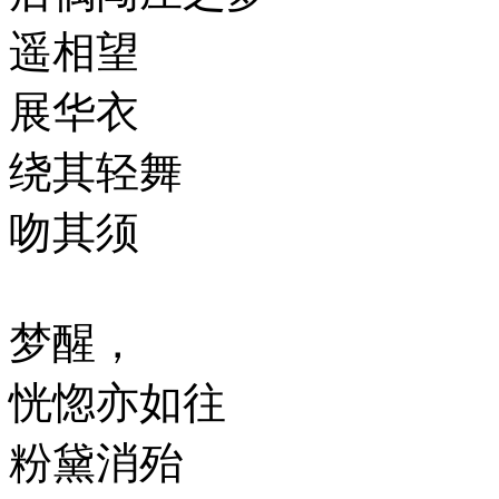
遥相望
展华衣
绕其轻舞
吻其须
梦醒，
恍惚亦如往
粉黛消殆