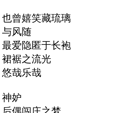
也曾嬉笑藏琉璃
与风随
最爱隐匿于长袍
裙裾之流光
悠哉乐哉
神妒
后偶闯庄之梦