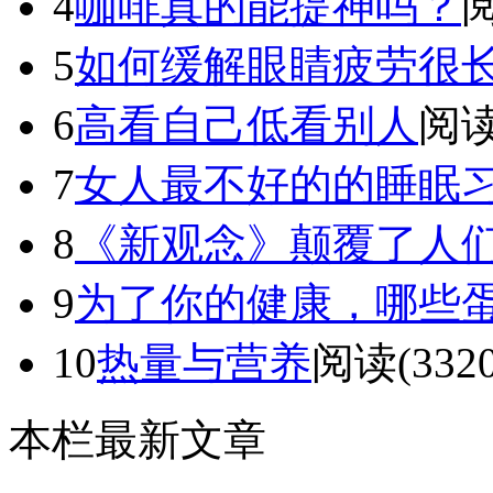
4
咖啡真的能提神吗？
阅
5
如何缓解眼睛疲劳很
6
高看自己低看别人
阅读
7
女人最不好的的睡眠
8
《新观念》颠覆了人
9
为了你的健康，哪些
10
热量与营养
阅读(3320
本栏最新文章