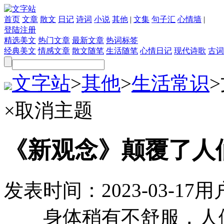
首页
文章
散文
日记
诗词
小说
其他
|
文集
句子汇
心情墙
|
登陆
注册
精选美文
热门文章
最新文章
热词标签
经典美文
情感文章
散文随笔
生活随笔
心情日记
现代诗歌
古词
文字站
>
其他
>
生活常识
>
×
取消主题
《新观念》颠覆了人
发表时间：
2023-03-17
用
身体稍有不舒服，人们