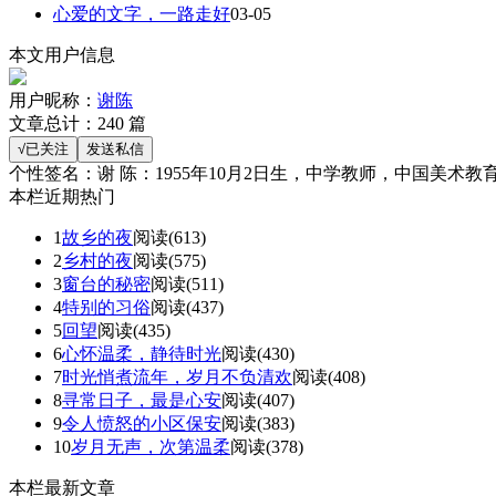
心爱的文字，一路走好
03-05
本文用户信息
用户昵称：
谢陈
文章总计：
240
篇
个性签名：
谢 陈：1955年10月2日生，中学教师，中国美
本栏近期热门
1
故乡的夜
阅读(613)
2
乡村的夜
阅读(575)
3
窗台的秘密
阅读(511)
4
特别的习俗
阅读(437)
5
回望
阅读(435)
6
心怀温柔，静待时光
阅读(430)
7
时光悄煮流年，岁月不负清欢
阅读(408)
8
寻常日子，最是心安
阅读(407)
9
令人愤怒的小区保安
阅读(383)
10
岁月无声，次第温柔
阅读(378)
本栏最新文章