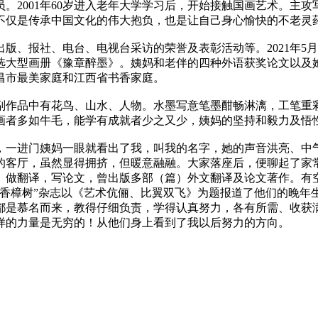
。2001年60岁进入老年大学学习后，开始接触国画艺术。主攻
，不仅是传承中国文化的伟大抱负，也是让自己身心愉快的不老灵
版、报社、电台、电视台采访的荣誉及表彰活动等。2021年5月
选大型画册《豫章醉墨》。姨妈和老伴的四种外语获奖论文以及
昌市最美家庭和江西省书香家庭。
副作品中有花鸟、山水、人物。水墨写意笔墨酣畅淋漓，工笔重
画者多如牛毛，能学有成就者少之又少，姨妈的坚持和毅力及悟
一进门姨妈一眼就看出了我，叫我的名字，她的声音洪亮、中
小的客厅，虽然显得拥挤，但暖意融融。大家落座后，便聊起了家
做翻译，写论文，曾出版多部（篇）外文翻译及论文著作。有空时
期“香樟树”杂志以《艺术伉俪、比翼双飞》为题报道了他们的晚
都是慕名而来，教得仔细负责，学得认真努力，各有所需、收获
样的力量是无穷的！从他们身上看到了我以后努力的方向。