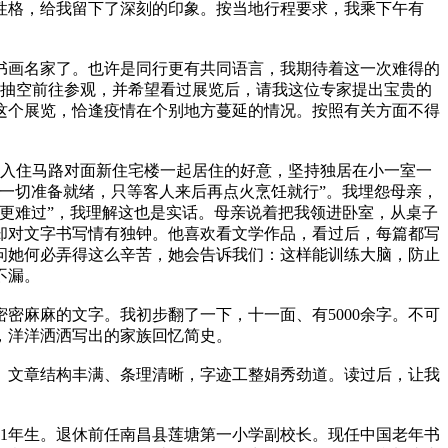
性格，给我留下了深刻的印象。按当地行程要求，我乘下午有
书画名家了。也许是同行更有共同语言，我期待着这一次难得的
我抽空前往参观，并希望看过展览后，请我这位专家提出宝贵的
这个展览，恰逢疫情在个别地方蔓延的情况。按照有关方面不得
她入住马路对面新住宅楼一起居住的好意，坚持独居在小一室一
一切准备就绪，只等客人来后再点火烹饪就行”。我埋怨母亲，
更难过”，我理解这也是实话。母亲说着把我领进卧室，从桌子
却对文字书写情有独钟。他喜欢看文学作品，看过后，每篇都写
问她何必弄得这么辛苦，她会告诉我们：这样能训练大脑，防止
不漏。
麻麻的文字。我初步翻了一下，十一面、有5000余字。不可
，洋洋洒洒写出的家族回忆简史。
文章结构丰满、条理清晰，字迹工整娟秀劲道。读过后，让我
1年生。退休前任南昌县莲塘第一小学副校长。现任中国老年书