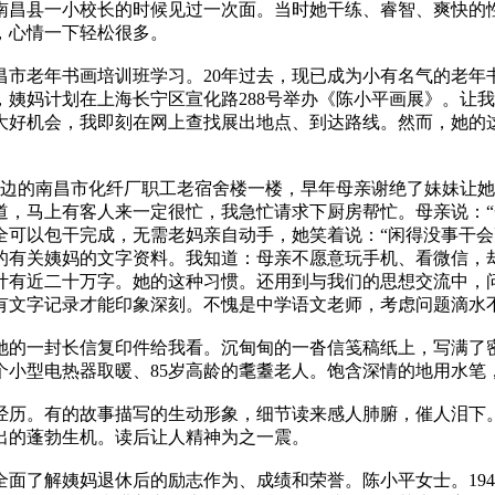
任南昌县一小校长的时候见过一次面。当时她干练、睿智、爽快的
，心情一下轻松很多。
老年书画培训班学习。20年过去，现已成为小有名气的老年
，姨妈计划在上海长宁区宣化路288号举办《陈小平画展》。让
大好机会，我即刻在网上查找展出地点、到达路线。然而，她的
道边的南昌市化纤厂职工老宿舍楼一楼，早年母亲谢绝了妹妹让
道，马上有客人来一定很忙，我急忙请求下厨房帮忙。母亲说：“
全可以包干完成，无需老妈亲自动手，她笑着说：“闲得没事干会
的有关姨妈的文字资料。我知道：母亲不愿意玩手机、看微信，
计有近二十万字。她的这种习惯。还用到与我们的思想交流中，
有文字记录才能印象深刻。不愧是中学语文老师，考虑问题滴水
的一封长信复印件给我看。沉甸甸的一沓信笺稿纸上，写满了密密
个小型电热器取暖、85岁高龄的耄耋老人。饱含深情的地用水笔
历。有的故事描写的生动形象，细节读来感人肺腑，催人泪下。
出的蓬勃生机。读后让人精神为之一震。
了解姨妈退休后的励志作为、成绩和荣誉。陈小平女士。194