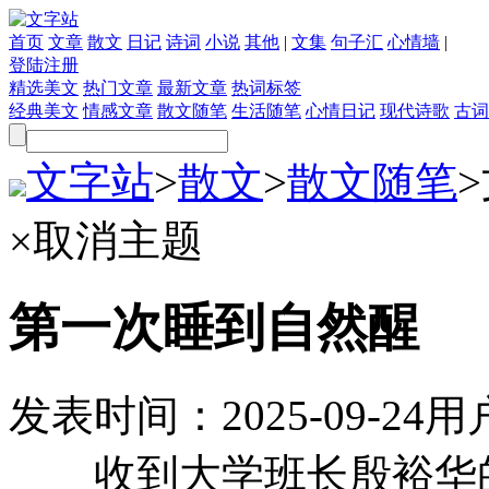
首页
文章
散文
日记
诗词
小说
其他
|
文集
句子汇
心情墙
|
登陆
注册
精选美文
热门文章
最新文章
热词标签
经典美文
情感文章
散文随笔
生活随笔
心情日记
现代诗歌
古词
文字站
>
散文
>
散文随笔
>
×
取消主题
第一次睡到自然醒
发表时间：
2025-09-24
用
收到大学班长殷裕华的