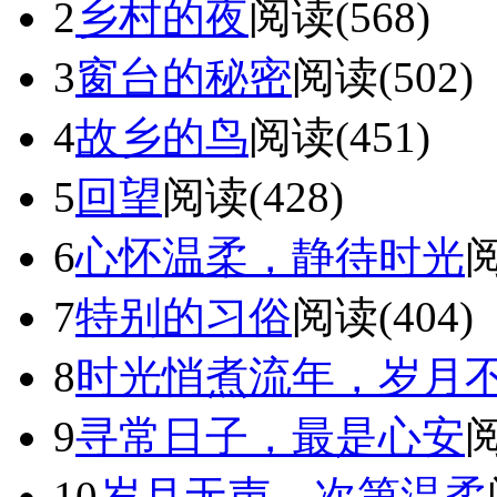
2
乡村的夜
阅读(568)
3
窗台的秘密
阅读(502)
4
故乡的鸟
阅读(451)
5
回望
阅读(428)
6
心怀温柔，静待时光
阅
7
特别的习俗
阅读(404)
8
时光悄煮流年，岁月
9
寻常日子，最是心安
阅
10
岁月无声，次第温柔