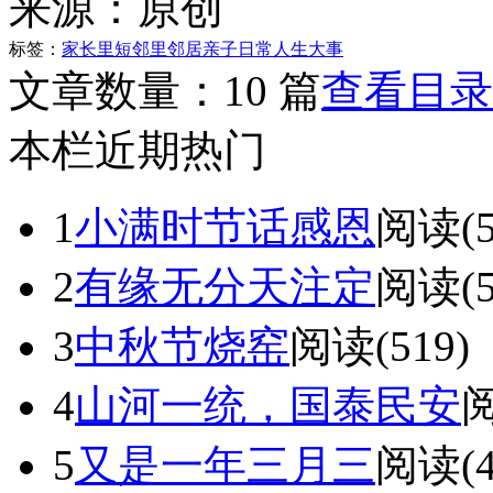
来源：
原创
标签：
家长里短
邻里邻居
亲子日常
人生大事
文章数量：
10 篇
查看目录
本栏近期热门
1
小满时节话感恩
阅读(5
2
有缘无分天注定
阅读(5
3
中秋节烧窑
阅读(519)
4
山河一统，国泰民安
阅
5
又是一年三月三
阅读(4