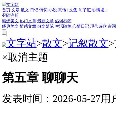
首页
文章
散文
日记
诗词
小说
其他
|
文集
句子汇
心情墙
|
登陆
注册
精选美文
热门文章
最新文章
热词标签
经典美文
情感文章
散文随笔
生活随笔
心情日记
现代诗歌
古词
文字站
>
散文
>
记叙散文
>
×
取消主题
第五章 聊聊天
发表时间：
2026-05-27
用