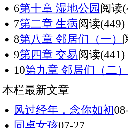
6
第十章 湿地公园
阅读(4
7
第二章 生病
阅读(449)
8
第八章 邻居们（一）
9
第四章 交易
阅读(441)
10
第九章 邻居们（二
本栏最新文章
风过经年，念你如初
08
同桌女孩
07-27