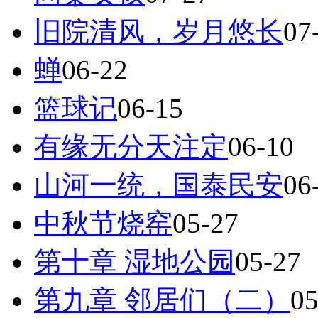
旧院清风，岁月悠长
07
蝉
06-22
篮球记
06-15
有缘无分天注定
06-10
山河一统，国泰民安
06
中秋节烧窑
05-27
第十章 湿地公园
05-27
第九章 邻居们（二）
05