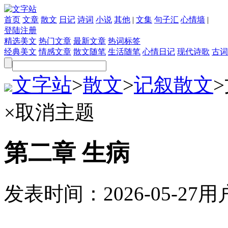
首页
文章
散文
日记
诗词
小说
其他
|
文集
句子汇
心情墙
|
登陆
注册
精选美文
热门文章
最新文章
热词标签
经典美文
情感文章
散文随笔
生活随笔
心情日记
现代诗歌
古词
文字站
>
散文
>
记叙散文
>
×
取消主题
第二章 生病
发表时间：
2026-05-27
用