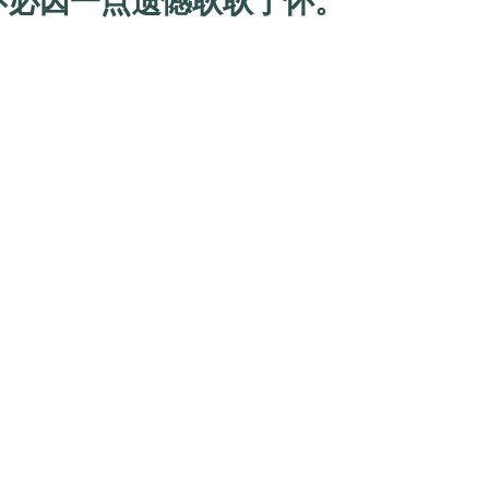
必因一点遗憾耿耿于怀。