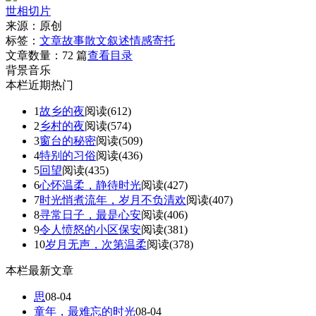
世相切片
来源：
原创
标签：
文章
故事
散文
叙述
情感
寄托
文章数量：
72 篇
查看目录
背景音乐
本栏近期热门
1
故乡的夜
阅读(612)
2
乡村的夜
阅读(574)
3
窗台的秘密
阅读(509)
4
特别的习俗
阅读(436)
5
回望
阅读(435)
6
心怀温柔，静待时光
阅读(427)
7
时光悄煮流年，岁月不负清欢
阅读(407)
8
寻常日子，最是心安
阅读(406)
9
令人愤怒的小区保安
阅读(381)
10
岁月无声，次第温柔
阅读(378)
本栏最新文章
思
08-04
童年，最难忘的时光
08-04