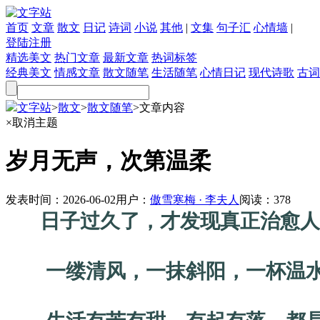
首页
文章
散文
日记
诗词
小说
其他
|
文集
句子汇
心情墙
|
登陆
注册
精选美文
热门文章
最新文章
热词标签
经典美文
情感文章
散文随笔
生活随笔
心情日记
现代诗歌
古词
文字站
>
散文
>
散文随笔
>
文章内容
×
取消主题
岁月无声，次第温柔
发表时间：
2026-06-02
用户：
傲雪寒梅 · 李夫人
阅读：
378
日子过久了，才发现真正治愈人
一缕清风，一抹斜阳，一杯温水