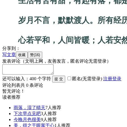
生活有苦有甜，有起有落，都是
岁月不言，默默渡人。所有经历
心若平和，人间皆暖；人若安然
分享到：
写文章
发表评论
（文明上网，友善发言，匿名评论无需登录）
还可以输入：
400
个字符
匿名(无需登录)
注册
登录
评论列表
共
0
条评论
暂无评论！
读者推荐
雨落，湿了晴天
7人推荐
下次早点见吧
3人推荐
今晚月色很美
9人推荐
美，得之于眼寓于心
1人推荐