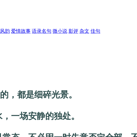
风韵
爱情故事
语录名句
微小说
影评
杂文
佳句
的，都是细碎光景。
，一场安静的独处。