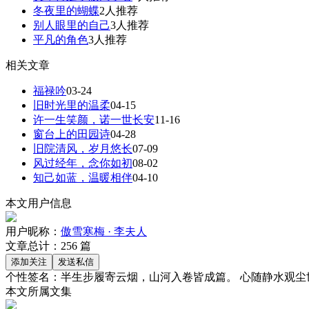
冬夜里的蝴蝶
2人推荐
别人眼里的自己
3人推荐
平凡的角色
3人推荐
相关文章
福禄吟
03-24
旧时光里的温柔
04-15
许一生笑颜，诺一世长安
11-16
窗台上的田园诗
04-28
旧院清风，岁月悠长
07-09
风过经年，念你如初
08-02
知己如蓝，温暖相伴
04-10
本文用户信息
用户昵称：
傲雪寒梅 · 李夫人
文章总计：
256
篇
个性签名：
半生步履寄云烟，山河入卷皆成篇。 心随静水观尘
本文所属文集