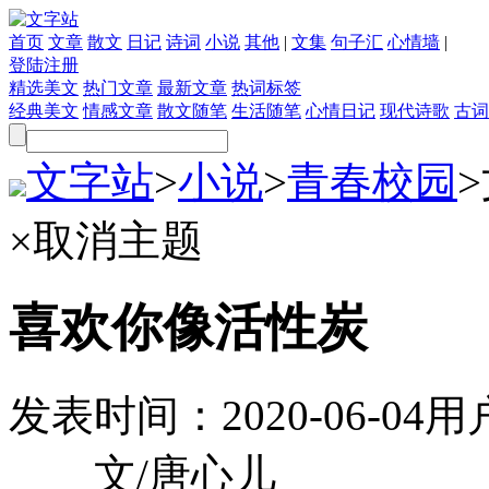
首页
文章
散文
日记
诗词
小说
其他
|
文集
句子汇
心情墙
|
登陆
注册
精选美文
热门文章
最新文章
热词标签
经典美文
情感文章
散文随笔
生活随笔
心情日记
现代诗歌
古词
文字站
>
小说
>
青春校园
>
×
取消主题
喜欢你像活性炭
发表时间：
2020-06-04
用
文/唐心儿