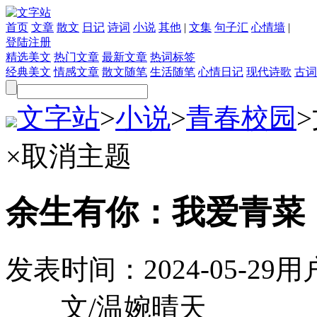
首页
文章
散文
日记
诗词
小说
其他
|
文集
句子汇
心情墙
|
登陆
注册
精选美文
热门文章
最新文章
热词标签
经典美文
情感文章
散文随笔
生活随笔
心情日记
现代诗歌
古词
文字站
>
小说
>
青春校园
>
×
取消主题
余生有你：我爱青菜
发表时间：
2024-05-29
用
文/温婉晴天