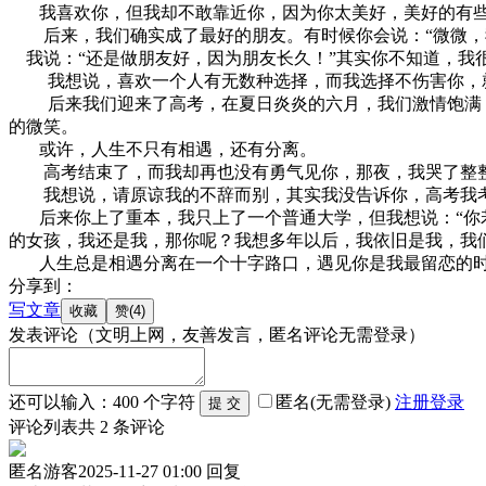
我喜欢你，但我却不敢靠近你，因为你太美好，美好的有些不
后来，我们确实成了最好的朋友。有时候你会说：“微微，我
我说：“还是做朋友好，因为朋友长久！”其实你不知道，我
我想说，喜欢一个人有无数种选择，而我选择不伤害你，就
后来我们迎来了高考，在夏日炎炎的六月，我们激情饱满，你
的微笑。
或许，人生不只有相遇，还有分离。
高考结束了，而我却再也没有勇气见你，那夜，我哭了整整一
我想说，请原谅我的不辞而别，其实我没告诉你，高考我
后来你上了重本，我只上了一个普通大学，但我想说：“你若
的女孩，我还是我，那你呢？我想多年以后，我依旧是我，我
人生总是相遇分离在一个十字路口，遇见你是我最留恋的时
分享到：
写文章
发表评论
（文明上网，友善发言，匿名评论无需登录）
还可以输入：
400
个字符
匿名(无需登录)
注册
登录
评论列表
共
2
条评论
匿名游客
2025-11-27 01:00
回复