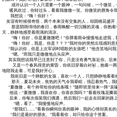
或许认识一个人只需要一个眼神，一句问候，一个微笑，
暖风吹过，你转过头，看着我微微一笑。你微笑的唇角令我
我想说：“嗨！你好！”
友谊有时候很奇怪，两个本来没有交集的人，却因桃花盛开，
那是阴雨绵绵的春日，春雨唤醒一切沉睡的灵魂，你抱着书
天，静静地感受着雨滴的清凉。
“嗨！你好，你是夏微微吧！”你撑着雨伞慢慢地走进我，
“嗨！你好，我是。你是？？？”我对你的突然出现感到意
“我认识你，你是上次军训时唱歌的女孩吧！”他含笑地问我
“嗯。”而我只是微微地点头应声。
其实我想说我早已注意到了你，只是没有勇气靠近你。后来
又是一个春风得意的黄昏，你依旧穿着白衬衫，抱着一两本书
地陪我走着，可是我好开心。
我依旧是一个静默的女孩，喜欢一个人，只想静静地看着他
那天，夏花未央，焦热的天气令我晕眩，强忍着热气，我静
“夏微微，有个帅哥给你的纸条哦！”随即班里传来一阵“哀
他说：“夏微微，我喜欢你，你喜欢我吗？”看着玫瑰花瓣装
后来，你每次假装我们偶遇，然后我们一起走在回家的路上，
“嗯，看了。”我慢慢地应声。
“那我们……”看着你瞬间欣喜的眼神，我的心情却莫名的
“我们是最好的朋友。”我看着你，却只给你这个答案。