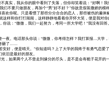
真实，我从你的眼中看到了失落，但你却笑着说：“好啊！我
们不要只做朋友，再加个“男”好不好？”你故意假装撒娇的模
很喜欢你呢。只是看惯了那些分分合合的恋人，那些被伤的遍体
这样和你打打闹闹，这样静静地看着你开怀大笑，便是我对你
说：“微微，我们一起努力，考同一所大学吧！”我没有回答
夜。电话那头你说：“微微，你考得怎样？我打算报…大学，我
考砸了……
安好，便是晴天。”你知道吗？上了大学的我终于有勇气恋爱了
们依旧是最好的朋友。
光，如果两个人不曾走到缘分的尽头，是不是会有栀子花开的