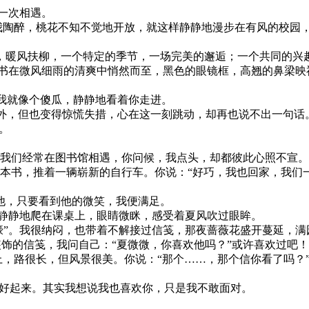
一次相遇。
陶醉，桃花不知不觉地开放，就这样静静地漫步在有风的校园，
暖风扶柳，一个特定的季节，一场完美的邂逅；一个共同的兴
在微风细雨的清爽中悄然而至，黑色的眼镜框，高翘的鼻梁映
我就像个傻瓜，静静地看着你走进。
外，但也变得惊慌失措，心在这一刻跳动，却再也说不出一句话
。
我们经常在图书馆相遇，你问候，我点头，却都彼此心照不宣。
，推着一辆崭新的自行车。你说：“好巧，我也回家，我们一
，只要看到他的微笑，我便满足。
静地爬在课桌上，眼睛微眯，感受着夏风吹过眼眸。
嚎”。我很纳闷，也带着不解接过信笺，那夜蔷薇花盛开蔓延，满
饰的信笺，我问自己：“夏微微，你喜欢他吗？”或许喜欢过吧
路很长，但风景很美。你说：“那个……，那个信你看了吗？
好起来。其实我想说我也喜欢你，只是我不敢面对。