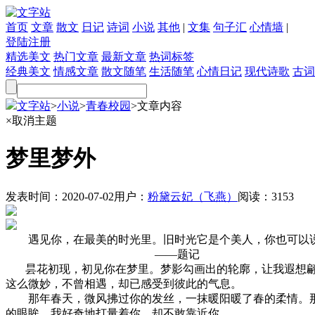
首页
文章
散文
日记
诗词
小说
其他
|
文集
句子汇
心情墙
|
登陆
注册
精选美文
热门文章
最新文章
热词标签
经典美文
情感文章
散文随笔
生活随笔
心情日记
现代诗歌
古词
文字站
>
小说
>
青春校园
>
文章内容
×
取消主题
梦里梦外
发表时间：
2020-07-02
用户：
粉黛云妃（飞燕）
阅读：
3153
遇见你，在最美的时光里。旧时光它是个美人，你也可以说
――题记
昙花初现，初见你在梦里。梦影勾画出的轮廓，让我遐想翩
这么微妙，不曾相遇，却已感受到彼此的气息。
那年春天，微风拂过你的发丝，一抹暖阳暖了春的柔情。那时
的眼眸，我好奇地打量着你，却不敢靠近你。