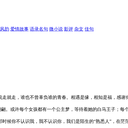
风韵
爱情故事
语录名句
微小说
影评
杂文
佳句
走就走，谁也不曾辜负谁的青春。相遇是缘，相知是福，感谢
翩。或许每个女孩都有一个公主梦，等待着她的白马王子；每个
候你不认识我，我不认识你，我们是陌生的“熟悉人”，在茫