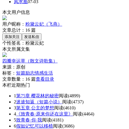
凤求凰
07-03
本文用户信息
用户昵称：
粉黛云妃（飞燕）
文章总计：
16
篇
个性签名：
粉黛云妃
本文所属文集
四瓣幸运草（散文诗歌集）
来源：
原创
标签：
短篇
励志
情感
生活
文章数量：
16 篇
查看目录
本栏近期热门
1
第75章 樱花林的秘密
阅读(4899)
2
迷途知返（短篇小说）
阅读(4737)
3
第五章 公主的梦想
阅读(4610)
4
《致青春·原来你还在这里》
阅读(4464)
5
致青春·你·我
阅读(4181)
6
假如记忆可以移植
阅读(3686)