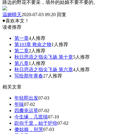
路边的野花不要采，墙外的姑娘不要不要的。
温婉晴天
2020-07-03 09:20
回复
♥喜欢本文！
读者推荐
第一章
4人推荐
第103章 救命之物
1人推荐
第二章
2人推荐
秋日思语之指尖飞扬 第十章
5人推荐
第八章
1人推荐
秋日思语之指尖飞扬 第六章
4人推荐
写给那年青春
27人推荐
相关文章
年轻即出发
07-03
年味
07-02
四瓣幸运草
07-02
今生缘，几世续
07-10
距你千里，始于护你
07-02
傻姑娘，别哭
07-03