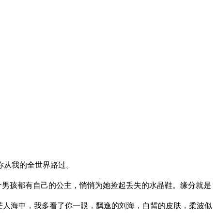
你从我的全世界路过。
男孩都有自己的公主，悄悄为她捡起丢失的水晶鞋。缘分就是
茫人海中，我多看了你一眼，飘逸的刘海，白皙的皮肤，柔波似