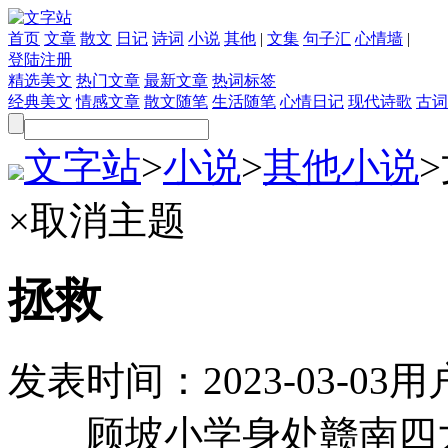
首页
文章
散文
日记
诗词
小说
其他
|
文集
句子汇
心情墙
|
登陆
注册
精选美文
热门文章
最新文章
热词标签
经典美文
情感文章
散文随笔
生活随笔
心情日记
现代诗歌
古词
文字站
>
小说
>
其他小说
>
×
取消主题
拯救
发表时间：
2023-03-03
用
顾坡小学身处赣南四大