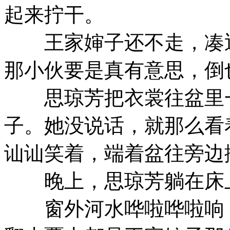
起来拧干。
王家婶子还不走，凑近
那小伙要是真有意思，倒
思琼芳把衣裳往盆里一
子。她没说话，就那么看
讪讪笑着，端着盆往旁边
晚上，思琼芳躺在床
窗外河水哗啦哗啦响，