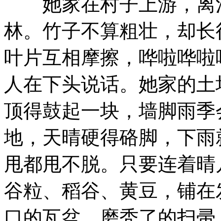
她家在村子上游，离河
林。竹子不算粗壮，却长
叶片互相摩擦，哗啦哗啦
人在下头说话。她家的土
顶得鼓起一块，墙脚雨季
地，天晴硬得硌脚，下雨
甩都甩不脱。只要连着晴
谷粒、稻谷、黄豆，铺在
口的瓦盆、磨秃了的扫帚