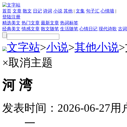
首页
文章
散文
日记
诗词
小说
其他
|
文集
句子汇
心情墙
|
登陆
注册
精选美文
热门文章
最新文章
热词标签
经典美文
情感文章
散文随笔
生活随笔
心情日记
现代诗歌
古词
文字站
>
小说
>
其他小说
>
×
取消主题
河 湾
发表时间：
2026-06-27
用
一